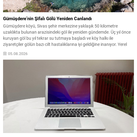
Gümüşdere’nin Şifalı Gölü Yeniden Canlandı
Gümüşdere köyü, Sivas şehir merkezine yaklaşık 50 kilometre
uzaklıkta bulunan arazisindeki göl ile yeniden gündemde. Üç yıl önce
kuruyan göl bu yıl tekrar su tutmaya başladı ve köy halkı ile
ziyaretçiler gölün bazı cilt hastalıklarına iyi geldiğine inanıyor. Yerel
halkın ifadelerine göre gölün suyunun özellikle uyuz, egzama ve çeşitli
05.08.2026
deri...