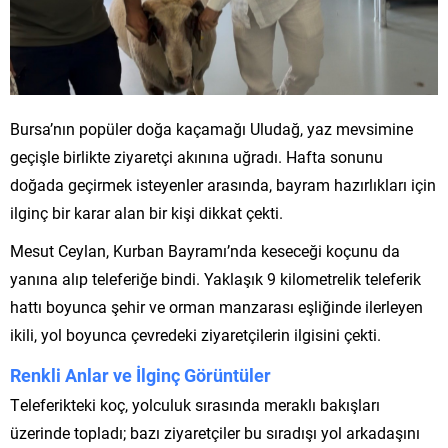
Bursa’nın popüler doğa kaçamağı Uludağ, yaz mevsimine
geçişle birlikte ziyaretçi akınına uğradı. Hafta sonunu
doğada geçirmek isteyenler arasında, bayram hazırlıkları için
ilginç bir karar alan bir kişi dikkat çekti.
Mesut Ceylan, Kurban Bayramı’nda keseceği koçunu da
yanına alıp teleferiğe bindi. Yaklaşık 9 kilometrelik teleferik
hattı boyunca şehir ve orman manzarası eşliğinde ilerleyen
ikili, yol boyunca çevredeki ziyaretçilerin ilgisini çekti.
Renkli Anlar ve İlginç Görüntüler
Teleferikteki koç, yolculuk sırasında meraklı bakışları
üzerinde topladı; bazı ziyaretçiler bu sıradışı yol arkadaşını