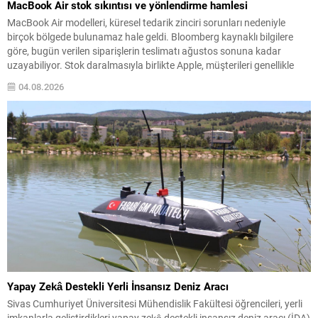
MacBook Air stok sıkıntısı ve yönlendirme hamlesi
MacBook Air modelleri, küresel tedarik zinciri sorunları nedeniyle
birçok bölgede bulunamaz hale geldi. Bloomberg kaynaklı bilgilere
göre, bugün verilen siparişlerin teslimatı ağustos sonuna kadar
uzayabiliyor. Stok daralmasıyla birlikte Apple, müşterileri genellikle
daha güçlü olan temel MacBook Pro modeline yönlendiriyor. Bu
04.08.2026
yönlendirme, bazı pazarlama materyallerinde cihazların stok
durumuna bağlı özel uyarılarla...
Yapay Zekâ Destekli Yerli İnsansız Deniz Aracı
Sivas Cumhuriyet Üniversitesi Mühendislik Fakültesi öğrencileri, yerli
imkanlarla geliştirdikleri yapay zekâ destekli insansız deniz aracı (İDA)