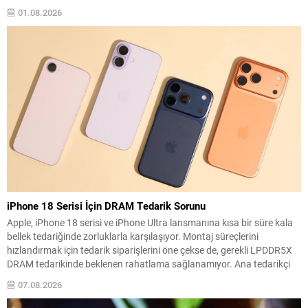
yer almaması, kentte kültürel temsil tartışmalarını yeniden gündeme
01.08.2026
taşıdı. Gazeteci Mustafa Gültekin, festival programına ilişkin yaptığı
değerlendirmede, Bursa’nın...
iPhone 18 Serisi İçin DRAM Tedarik Sorunu
Apple, iPhone 18 serisi ve iPhone Ultra lansmanına kısa bir süre kala
bellek tedariğinde zorluklarla karşılaşıyor. Montaj süreçlerini
hızlandırmak için tedarik siparişlerini öne çekse de, gerekli LPDDR5X
DRAM tedarikinde beklenen rahatlama sağlanamıyor. Ana tedarikçi
olarak Micron’a güvenmeye devam eden şirket, tedarik hacmini
07.08.2026
artırmak amacıyla alternatif üreticilerle de görüşmeler yürüttü.
Ancak...