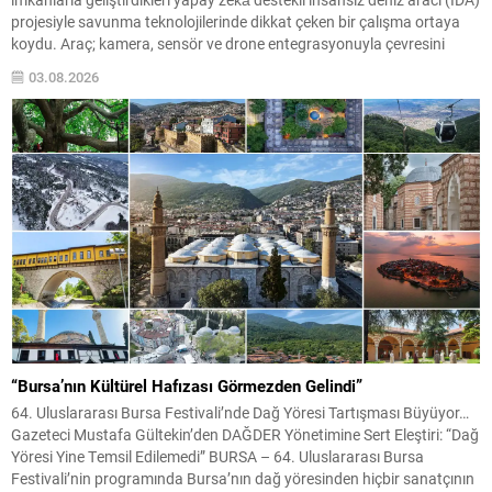
projesiyle savunma teknolojilerinde dikkat çeken bir çalışma ortaya
koydu. Araç; kamera, sensör ve drone entegrasyonuyla çevresini
analiz edip otonom görevler gerçekleştirebiliyor. Geliştirilen sistem,
03.08.2026
deniz üzerinde bağımsız hareket edebilmenin ötesinde; hava, kara ve
deniz unsurlarını...
“Bursa’nın Kültürel Hafızası Görmezden Gelindi”
64. Uluslararası Bursa Festivali’nde Dağ Yöresi Tartışması Büyüyor…
Gazeteci Mustafa Gültekin’den DAĞDER Yönetimine Sert Eleştiri: “Dağ
Yöresi Yine Temsil Edilemedi” BURSA – 64. Uluslararası Bursa
Festivali’nin programında Bursa’nın dağ yöresinden hiçbir sanatçının