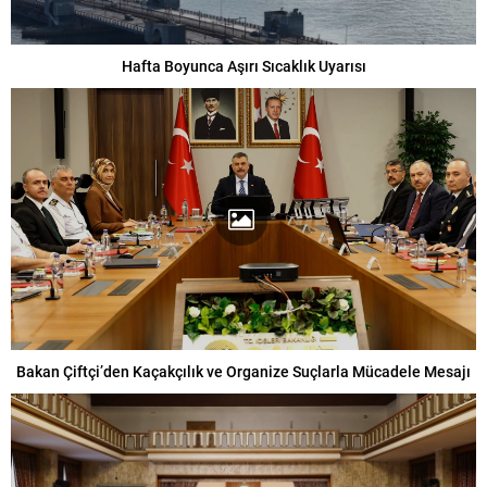
Hafta Boyunca Aşırı Sıcaklık Uyarısı
Bakan Çiftçi’den Kaçakçılık ve Organize Suçlarla Mücadele Mesajı