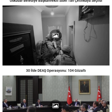
Üsküdar Belediye Başkanvekili Sibel Tan Çetinkaya Seçildi
30 İlde DEAŞ Operasyonu: 104 Gözaltı