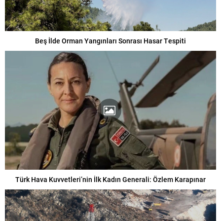
Beş İlde Orman Yangınları Sonrası Hasar Tespiti
Türk Hava Kuvvetleri’nin İlk Kadın Generali: Özlem Karapınar