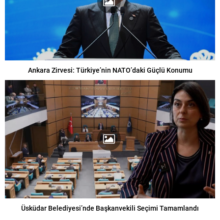
Ankara Zirvesi: Türkiye’nin NATO’daki Güçlü Konumu
Üsküdar Belediyesi’nde Başkanvekili Seçimi Tamamlandı