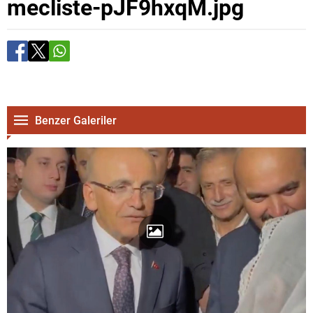
mecliste-pJF9hxqM.jpg
Benzer Galeriler