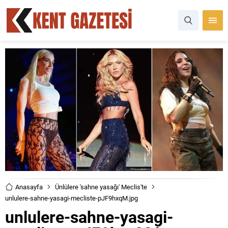
Anasayfa
Ünlülere 'sahne yasağı' Meclis'te
unlulere-sahne-yasagi-mecliste-pJF9hxqM.jpg
unlulere-sahne-yasagi-