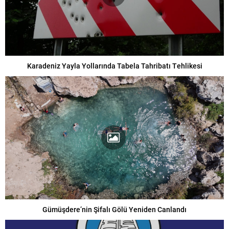
Karadeniz Yayla Yollarında Tabela Tahribatı Tehlikesi
Gümüşdere’nin Şifalı Gölü Yeniden Canlandı