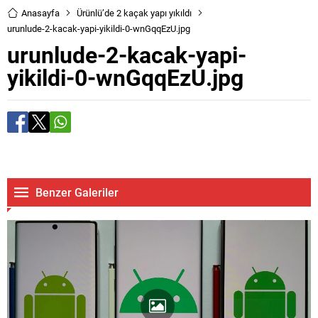
Anasayfa
Ürünlü’de 2 kaçak yapı yıkıldı
urunlude-2-kacak-yapi-yikildi-0-wnGqqEzU.jpg
urunlude-2-kacak-yapi-
yikildi-0-wnGqqEzU.jpg
Benzer Galeriler