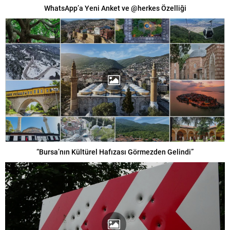
WhatsApp’a Yeni Anket ve @herkes Özelliği
“Bursa’nın Kültürel Hafızası Görmezden Gelindi”