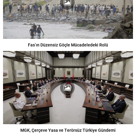
Fas’ın Düzensiz Göçle Mücadeledeki Rolü
MGK, Çerçeve Yasa ve Terörsüz Türkiye Gündemi