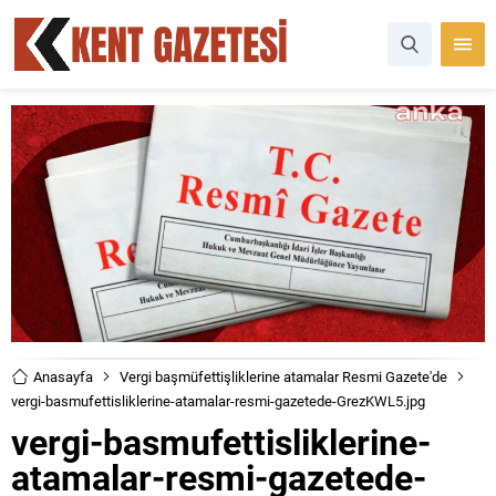
Anasayfa
Vergi başmüfettişliklerine atamalar Resmi Gazete'de
vergi-basmufettisliklerine-atamalar-resmi-gazetede-GrezKWL5.jpg
vergi-basmufettisliklerine-
atamalar-resmi-gazetede-