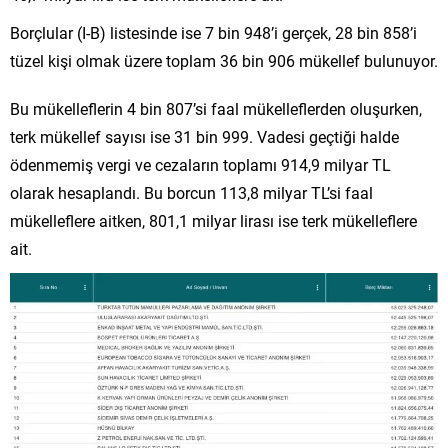
Borçlular (I-B) listesinde ise 7 bin 948’i gerçek, 28 bin 858’i
tüzel kişi olmak üzere toplam 36 bin 906 mükellef bulunuyor.
Bu mükelleflerin 4 bin 807’si faal mükelleflerden oluşurken,
terk mükellef sayısı ise 31 bin 999. Vadesi geçtiği halde
ödenmemiş vergi ve cezaların toplamı 914,9 milyar TL
olarak hesaplandı. Bu borcun 113,8 milyar TL’si faal
mükelleflere aitken, 801,1 milyar lirası ise terk mükelleflere
ait.