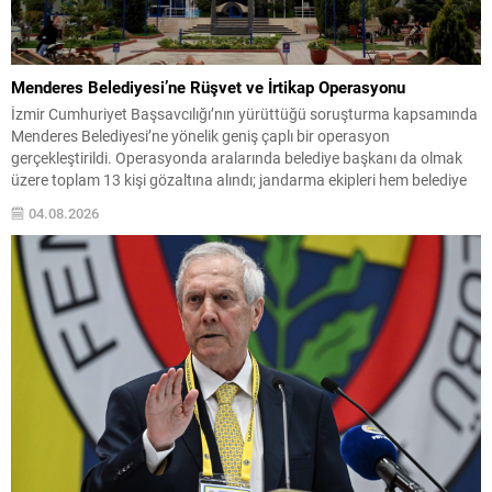
Menderes Belediyesi’ne Rüşvet ve İrtikap Operasyonu
İzmir Cumhuriyet Başsavcılığı’nın yürüttüğü soruşturma kapsamında
Menderes Belediyesi’ne yönelik geniş çaplı bir operasyon
gerçekleştirildi. Operasyonda aralarında belediye başkanı da olmak
üzere toplam 13 kişi gözaltına alındı; jandarma ekipleri hem belediye
binasında hem de başkanın evinde arama yaptı. Savcılığın iddiaları
04.08.2026
rüşvet ve irtikap suçlarına ilişkin olup, soruşturma sürüyor.
Yetkililerden edinilen bilgilere...