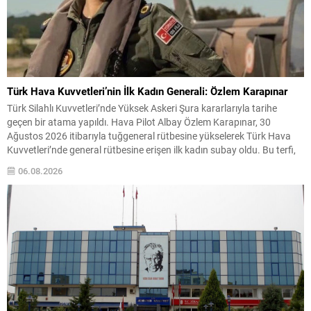
Türk Hava Kuvvetleri’nin İlk Kadın Generali: Özlem Karapınar
Türk Silahlı Kuvvetleri’nde Yüksek Askeri Şura kararlarıyla tarihe
geçen bir atama yapıldı. Hava Pilot Albay Özlem Karapınar, 30
Ağustos 2026 itibarıyla tuğgeneral rütbesine yükselerek Türk Hava
Kuvvetleri’nde general rütbesine erişen ilk kadın subay oldu. Bu terfi,
kadınların askeri komuta kademelerindeki temsiliyetinin güçlenmesi
06.08.2026
açısından önemli bir işaret niteliği taşıyor. YAŞ toplantısında...