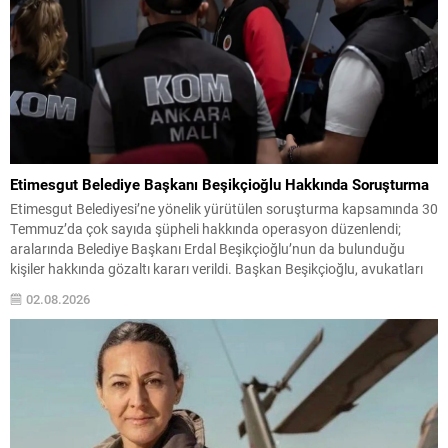
Etimesgut Belediye Başkanı Beşikçioğlu Hakkında Soruşturma
Etimesgut Belediyesi’ne yönelik yürütülen soruşturma kapsamında 30
Temmuz’da çok sayıda şüpheli hakkında operasyon düzenlendi;
aralarında Belediye Başkanı Erdal Beşikçioğlu’nun da bulunduğu
kişiler hakkında gözaltı kararı verildi. Başkan Beşikçioğlu, avukatları
eşliğinde Ankara Emniyet Müdürlüğü’nde ifade verdikten sonra
02.08.2026
Cumhuriyet Başsavcılığına sevk edildi. Soruşturma dosyasında
Beşikçioğlu’na yöneltilen iddialar arasında rüşvet, ihale usulsüzlüğü,
irtikap...