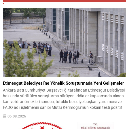
Etimesgut Belediyesi’ne Yönelik Soruşturmada Yeni Gelişmeler
Ankara Batı Cumhuriyet Başsavcılığı tarafından Etimesgut Belediyesi
hakkında yürütülen soruşturma sürüyor. İddialar kapsamında alınan
kan ve idrar örnekleri sonucu, tutuklu belediye başkan yardımcısı ve
FADO adlı işletmenin sahibi Mutlu Kerimoğlu’nun kokain testi pozitif
çıktı. Ayrıca soruşturma dahilinde, tutuklu Belediye Başkanı Erdal
06.08.2026
Beşikçioğlu’nun da esrar testinin pozitif olduğuna dair sonuçlar elde...