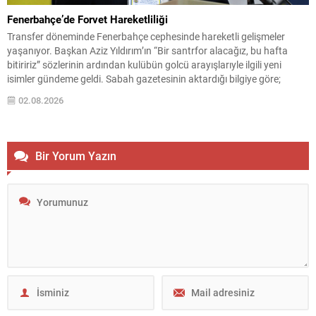
Fenerbahçe’de Forvet Hareketliliği
Transfer döneminde Fenerbahçe cephesinde hareketli gelişmeler
yaşanıyor. Başkan Aziz Yıldırım’ın “Bir santrfor alacağız, bu hafta
bitiririz” sözlerinin ardından kulübün golcü arayışlarıyle ilgili yeni
isimler gündeme geldi. Sabah gazetesinin aktardığı bilgiye göre;
Başkan Yıldırım’ın işaret ettiği isimlerden biri Serhou Guirassy. Gineli
02.08.2026
forvet için Borussia Dortmund ile görüşmelerin sürdüğü, bonservis
bedelinin 30...
Bir Yorum Yazın