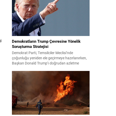
çocuklarının işsizliğine dair yakınmasını dinledi.
Kadının dertlerini Kürtçe olarak doğrudan Bakan
Şimşek’e aktarması, orada bulunanların ilgisini
çekti. Şimşek ise samimi bir...
i
Demokratların Trump Çevresine Yönelik
Soruşturma Stratejisi
Demokrat Parti, Temsilciler Meclisi’nde
çoğunluğu yeniden ele geçirmeye hazırlanırken,
Başkan Donald Trump’ı doğrudan azletme
yoluna gitmek yerine, onun siyasi ve ticari ağını
hedef alan kapsamlı soruşturmalar yürütmeyi
planlıyor. Parti yöneticileri ve komisyon
danışmanları, şirketler, yükleniciler ve finans
kuruluşları üzerinden belge ve tanıklık toplama
yöntemlerini değerlendiriyor. Demokratlar, Beyaz
Saray’la doğrudan çatışmaya...