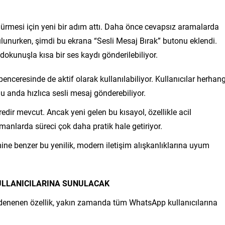
ürdürmesi için yeni bir adım attı. Daha önce cevapsız aramalarda
bulunurken, şimdi bu ekrana “Sesli Mesaj Bırak” butonu eklendi.
dokunuşla kısa bir ses kaydı gönderilebiliyor.
nceresinde de aktif olarak kullanılabiliyor. Kullanıcılar herhang
 anda hızlıca sesli mesaj gönderebiliyor.
edir mevcut. Ancak yeni gelen bu kısayol, özellikle acil
manlarda süreci çok daha pratik hale getiriyor.
mine benzer bu yenilik, modern iletişim alışkanlıklarına uyum
ULLANICILARINA SUNULACAK
an denenen özellik, yakın zamanda tüm WhatsApp kullanıcılarına