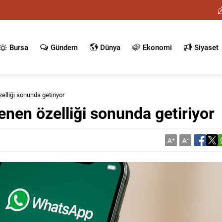
Bursa
Gündem
Dünya
Ekonomi
Siyaset
elliği sonunda getiriyor
enen özelliği sonunda getiriyor
A
+
A
-