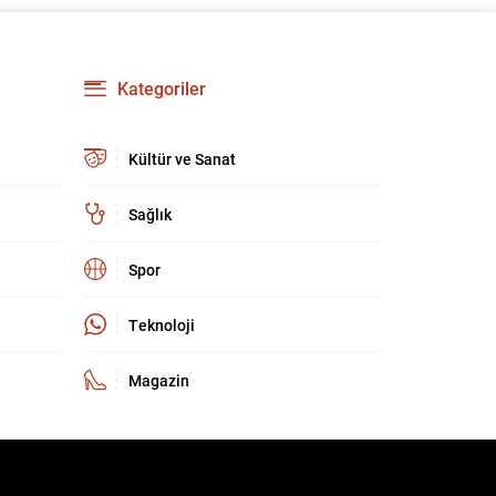
birliği çerçevesi oluşturuldu. Ziyaretin en somut
çıktısı, üç ülkenin imza attığı Mekke Ortak
Savunma Anlaşması oldu. Anlaşma; ortak
güvenlik yaklaşımıyla bölgesel barış, istikrar...
Kategoriler
Kültür ve Sanat
Sağlık
Spor
Teknoloji
Magazin