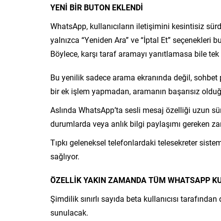
YENİ BİR BUTON EKLENDİ
WhatsApp, kullanıcıların iletişimini kesintisiz s
yalnızca “Yeniden Ara” ve “İptal Et” seçenekleri 
Böylece, karşı taraf aramayı yanıtlamasa bile tek 
Bu yenilik sadece arama ekranında değil, sohbet pe
bir ek işlem yapmadan, aramanın başarısız olduğu
Aslında WhatsApp’ta sesli mesaj özelliği uzun sür
durumlarda veya anlık bilgi paylaşımı gereken za
Tıpkı geleneksel telefonlardaki telesekreter siste
sağlıyor.
ÖZELLİK YAKIN ZAMANDA TÜM WHATSAPP K
Şimdilik sınırlı sayıda beta kullanıcısı tarafınd
sunulacak.