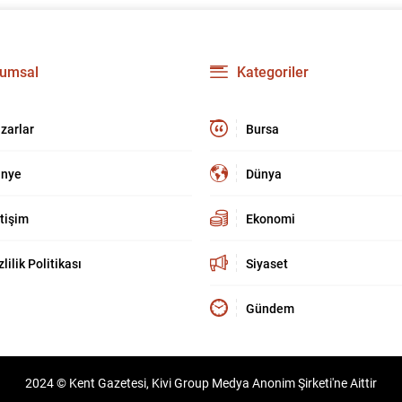
umsal
Kategoriler
zarlar
Bursa
nye
Dünya
etişim
Ekonomi
zlilik Politikası
Siyaset
Gündem
2024 © Kent Gazetesi, Kivi Group Medya Anonim Şirketi'ne Aittir