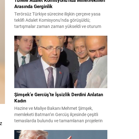
Arasında Gerginlik
Terörsüz Türkiye sürecine ilişkin çerçeve yasa
teklifi Adalet Komisyonu’nda görüşüldü;
tartışmalar zaman zaman yükseldi ve oturum
kısa süreliğine kesintiye uğradı. Komisyon
çalışmalarında kimi milletvekilleri arasında sözlü
gerilim yaşandı, daha sonra fiziksel arbede çıktı.
Görüşme sırasında İyi Parti ile MHP milletvekilleri
arasında söz düellosu başladı; taraflar birbirlerini
sert ifadelerle eleştirdi. Tartışma...
Şimşek’e Gercüş’te İşsizlik Derdini Anlatan
Kadın
Hazine ve Maliye Bakanı Mehmet Şimşek,
memleketi Batman’ın Gercüş ilçesinde çeşitli
temaslarda bulundu ve tamamlanan projelerin
z
açılış törenlerine katıldı. Ziyareti sırasında, bölge
sakinleriyle sohbet ettiği esnada bir yaşlı kadının