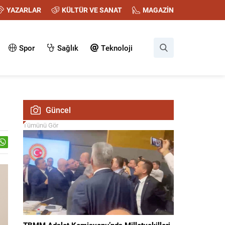
YAZARLAR
KÜLTÜR VE SANAT
MAGAZİN
Spor
Sağlık
Teknoloji
Güncel
Tümünü Gör
TBMM Adalet Komisyonu’nda Milletvekilleri