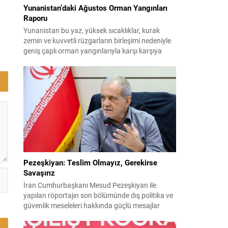
Yunanistan’daki Ağustos Orman Yangınları
Raporu
Yunanistan bu yaz, yüksek sıcaklıklar, kurak
zemin ve kuvvetli rüzgarların birleşimi nedeniyle
geniş çaplı orman yangınlarıyla karşı karşıya
kaldı. Birçok bölge büyük zarar gördü; bazı
yerleşim birimleri tahliye edildi ve geniş orman
alanları yok oldu. 31 Temmuz’da Attiki’nin batısı
ile Voiotia’da başlayan yangınlar yoğun
müdahale sonucu birkaç gün süren çabalarla...
Pezeşkiyan: Teslim Olmayız, Gerekirse
Savaşırız
İran Cumhurbaşkanı Mesud Pezeşkiyan ile
yapılan röportajın son bölümünde dış politika ve
güvenlik meseleleri hakkında güçlü mesajlar
verildi. Pezeşkiyan, ülkesi için hem diplomasi
hem de savunmaya hazır olduklarını vurguladı ve