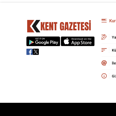
Kur
Ya
Kü
İl
Gi