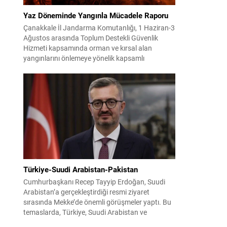
Yaz Döneminde Yangınla Mücadele Raporu
Çanakkale İl Jandarma Komutanlığı, 1 Haziran-3
Ağustos arasında Toplum Destekli Güvenlik
Hizmeti kapsamında orman ve kırsal alan
yangınlarını önlemeye yönelik kapsamlı
bilgilendirme çalışmaları yürüttü. On iki ilçede
görev yapan 178 tim ve 742 personel, sahada
aktif olarak halkı bilinçlendirdi ve denetim
faaliyetleri gerçekleştirdi. Faaliyetler esnasında
bin 315 biçerdöver ve balya...
Türkiye-Suudi Arabistan-Pakistan
Cumhurbaşkanı Recep Tayyip Erdoğan, Suudi
Arabistan’a gerçekleştirdiği resmi ziyaret
sırasında Mekke’de önemli görüşmeler yaptı. Bu
temaslarda, Türkiye, Suudi Arabistan ve
Pakistan arasında savunma alanında yeni bir iş