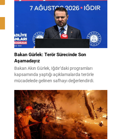
uygulamaya konulamayan 14 Haziran
mutabakat zaptına ilişkin görüşlerini paylaştı.
“Mutabakat zaptını savunacağız; geri adım
atmayız” Pezeşkiyan, varılan anlaşmanın
savunulacağını belirterek,...
Bakan Gürlek: Terör Sürecinde Son
Aşamadayız
Bakan Akın Gürlek, Iğdır’daki programları
kapsamında yaptığı açıklamalarda terörle
mücadelede gelinen safhayı değerlendirdi.
Provokasyonlara rağmen, sürecin fiiliyata
geçirilme aşamasına yaklaştığını belirtti ve
bölgedeki uzun süreli yaraların kapanacağına
dair umutlu mesajlar verdi. Gürlek, “Bölge
insanımızın 40 yılı aşkın süredir kanayan yarası
olan bu tehlikeden, devletimizin kalkınması ve
huzuru için kurtulma vaktine...