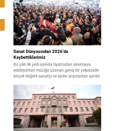
çağırıyor. Çevre, Şehircilik ve İklim Değişikliği
Bakanı Murat Kurum, beş ilde yapılan hasar
tespitlerinin sonuçlarını paylaştı ve etkilenenlerin
yanında olunacağını vurguladı. Kayıtlar ve
tespit...
Sanat Dünyasından 2026’da
Kaybettiklerimiz
Bu yılın ilk yedi ayında tiyatrodan sinemaya,
edebiyattan müziğe uzanan geniş bir yelpazede
birçok değerli sanatçı ve aydın aramızdan ayrıldı.
Her biri kendi alanında iz bırakan isimlerin vefatı,
kültür ve sanat camiasında derin üzüntü yarattı.
Kaybettiklerimizin anısına, yaşamları boyunca
üretip bıraktıkları eserler ve katkılar yeniden
hatırlanıyor; sanat dünyasının hafızasında
kalıcı...