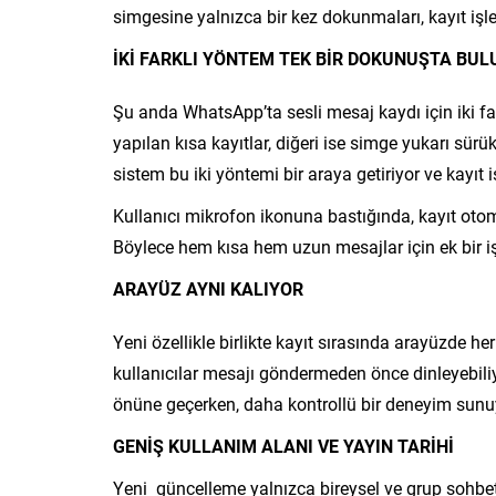
simgesine yalnızca bir kez dokunmaları, kayıt işle
İKİ FARKLI YÖNTEM TEK BİR DOKUNUŞTA BU
Şu anda WhatsApp’ta sesli mesaj kaydı için iki far
yapılan kısa kayıtlar, diğeri ise simge yukarı sürü
sistem bu iki yöntemi bir araya getiriyor ve kayıt 
Kullanıcı mikrofon ikonuna bastığında, kayıt otoma
Böylece hem kısa hem uzun mesajlar için ek bir iş
ARAYÜZ AYNI KALIYOR
Yeni özellikle birlikte kayıt sırasında arayüzde h
kullanıcılar mesajı göndermeden önce dinleyebiliyo
önüne geçerken, daha kontrollü bir deneyim sunu
GENİŞ KULLANIM ALANI VE YAYIN TARİHİ
Yeni güncelleme yalnızca bireysel ve grup sohbe