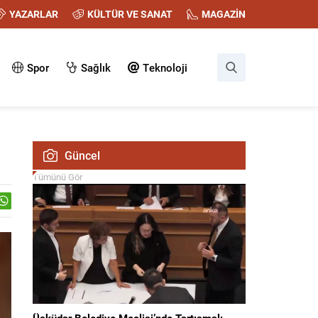
YAZARLAR
KÜLTÜR VE SANAT
MAGAZİN
Spor
Sağlık
Teknoloji
Güncel
Tümünü Gör
Üsküdar Belediye Meclisi’nde Tartışmalı