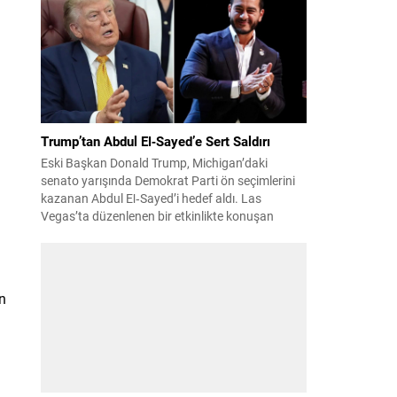
suçundan re’sen soruşturma başlatıldı. Özkök,
hakkındaki soruşturma kapsamında
Çağlayan’daki İstanbul Adalet Sarayı’na giderek
savcılığa ifade verdi. İfadesinin ardından
adliyeden ayrıldığı bildirildi. Programdaki sözleri
ve savunması...
Trump’tan Abdul El‑Sayed’e Sert Saldırı
Eski Başkan Donald Trump, Michigan’daki
senato yarışında Demokrat Parti ön seçimlerini
kazanan Abdul El‑Sayed’i hedef aldı. Las
Vegas’ta düzenlenen bir etkinlikte konuşan
Trump, El‑Sayed’i İsrail ve Yahudi toplumuna
karşı olumsuz duygular taşıyan bir kişi olmakla
suçladı ve onu “komünist” olarak nitelendirdi.
Trump, konuşmasında El‑Sayed’in “Yahudilerden
ın
nefret ettiğini” öne sürerek, bu...