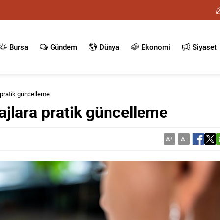
Bursa
Gündem
Dünya
Ekonomi
Siyaset
 pratik güncelleme
jlara pratik güncelleme
A
+
A
-