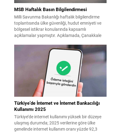
MSB Haftalık Basın Bilgilendirmesi
Milli Savunma Bakanlığı haftalık bilgilendirme
toplantısında ülke güvenliği, hudut emniyeti ve
bölgesel istikrar konularında kapsamlı
açıklamalar yapmıştır. Açıklamada, Çanakkale
Anafartalar Zaferi’nin 111. yıldönümü ile Kıbrıs
ve 1974 harekâtlarına dair şehit ve gaziler
anmaları vurgulanmış; kahraman şehitlerimize
rahmet ve minnet dileği tekrarlanmıştır. Türk
Silahlı Kuvvetleri’nin terörle mücadeledeki
kararlılığı ve hudut güvenliğinde...
Türkiye’de İnternet ve İnternet Bankacılığı
Kullanımı 2025
Türkiye’de internet kullanımı yüksek bir düzeye
ulaşmış durumda; 2025 verilerine göre ülke
genelinde internet kullanım oranı yüzde 92,3
olarak saptandı. Bu yaygınlığın bir sonucu