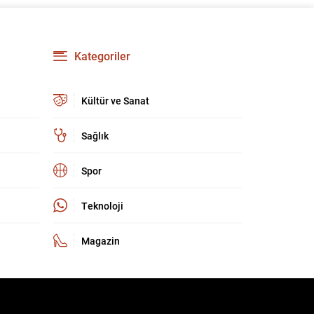
olarak, çevrimiçi bankacılık dahil olmak üzere
dijital hizmetlerin kullanımında belirgin bir artış
gözleniyor. Son yıllarda mobil cihazların ve
bankaların dijital çözümlerinin yaygınlaşması,
Kategoriler
bankacılık işlemlerinin daha hızlı...
Kültür ve Sanat
Sağlık
Spor
Teknoloji
Magazin