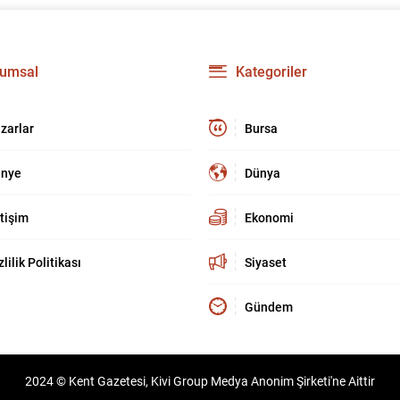
umsal
Kategoriler
zarlar
Bursa
nye
Dünya
etişim
Ekonomi
zlilik Politikası
Siyaset
Gündem
2024 © Kent Gazetesi, Kivi Group Medya Anonim Şirketi'ne Aittir