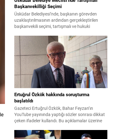
Başkanvekilliği Seçimi
Üsküdar Belediyesi’nde, başkanın görevden
uzaklaştırılmasının ardından gerçekleştirilen
başkanvekili seçimi, tartışmalı ve hukuki
itirazlara konu olacak uygulamalarla gündeme
geldi. Yapılan oylamada usul ve gizlilikle ilgili
ciddi iddialar ortaya atıldı; bazı oyların geçersiz
sayılması ve meclis içindeki yönlendirmeler
kamuoyunda tepkilere yol açtı. Seçim sürecinde
yaşanan gelişmeler, parti grupları arasındaki
gerilimi artırdı. CHP’nin...
Ertuğrul Özkök hakkında soruşturma
başlatıldı
Gazeteci Ertuğrul Özkök, Bahar Feyzan’ın
le
YouTube yayınında yaptığı sözler sonrası dikkat
çeken ifadeler kullandı. Bu açıklamalar üzerine
İstanbul Cumhuriyet Başsavcılığı tarafından
Özkök hakkında ‘Cumhurbaşkanına hakaret’