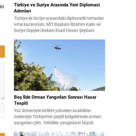
Türkiye ve Suriye Arasında Yeni Diplomasi
in
Adımları
Türkiye ile Suriye arasındaki diplomatik temaslar
ivme kazanırken, MİT Başkanı İbrahim Kalın ve
Suriye Dışişleri Bakanı Esad Hasan Şeybani
Ankara’da bir araya geldi. Görüşmede iki ülke
arasındaki iş birliği imkanları ve bölgesel istikrar
konuları detaylı şekilde ele alındı. Taraflar, komşu
ülkelerle ilişkilerin güçlendirilmesinin gerekliliği
üzerinde mutabık kaldı; ayrıca Suriye-Lübnan
ilişkilerine...
Beş İlde Orman Yangınları Sonrası Hasar
Tespiti
Yaz dönemiyle birlikte yükselen sıcaklıklar
nedeniyle Türkiye’nin çeşitli bölgelerinde orman
yangınları çıktı. Yetkililer, yangınların büyük
ölçüde kontrol altına alınmasına rağmen riskin
sürmesi nedeniyle vatandaşları dikkatli olmaya