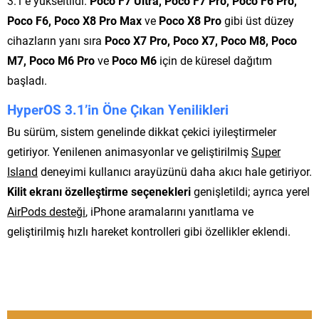
3.1’e yükseltildi.
Poco F7 Ultra, Poco F7 Pro, Poco F6 Pro,
Poco F6, Poco X8 Pro Max
ve
Poco X8 Pro
gibi üst düzey
cihazların yanı sıra
Poco X7 Pro, Poco X7, Poco M8, Poco
M7, Poco M6 Pro
ve
Poco M6
için de küresel dağıtım
başladı.
HyperOS 3.1’in Öne Çıkan Yenilikleri
Bu sürüm, sistem genelinde dikkat çekici iyileştirmeler
getiriyor. Yenilenen animasyonlar ve geliştirilmiş
Super
Island
deneyimi kullanıcı arayüzünü daha akıcı hale getiriyor.
Kilit ekranı özelleştirme seçenekleri
genişletildi; ayrıca yerel
AirPods desteği
, iPhone aramalarını yanıtlama ve
geliştirilmiş hızlı hareket kontrolleri gibi özellikler eklendi.