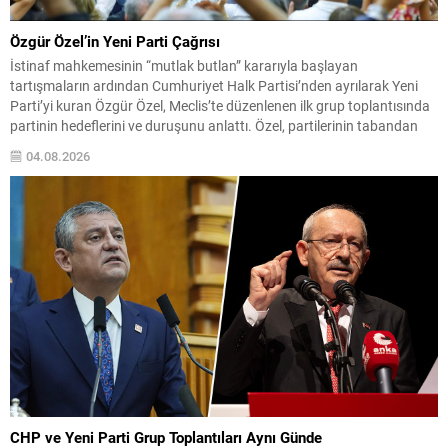
Özgür Özel’in Yeni Parti Çağrısı
İstinaf mahkemesinin “mutlak butlan” kararıyla başlayan
tartışmaların ardından Cumhuriyet Halk Partisi’nden ayrılarak Yeni
Parti’yi kuran Özgür Özel, Meclis’te düzenlenen ilk grup toplantısında
partinin hedeflerini ve duruşunu anlattı. Özel, partilerinin tabandan
doğduğunu, kuruluşunda milletin belirleyici rol oynadığını ve bunun
04.08.2026
gereği olarak hesap verebilirlik ilkesinin merkezde olduğunu vurguladı.
Yeni Parti’nin amaçlarının iktidara...
CHP ve Yeni Parti Grup Toplantıları Aynı Günde