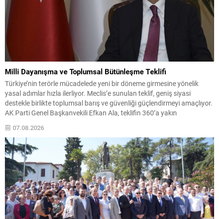
Milli Dayanışma ve Toplumsal Bütünleşme Teklifi
Türkiye’nin terörle mücadelede yeni bir döneme girmesine yönelik
yasal adımlar hızla ilerliyor. Meclis’e sunulan teklif, geniş siyasi
destekle birlikte toplumsal barış ve güvenliği güçlendirmeyi amaçlıyor.
AK Parti Genel Başkanvekili Efkan Ala, teklifin 360’a yakın
milletvekilinin imzasıyla TBMM Başkanlığı’na verildiğini belirterek, hem
07.08.2026
siyasi hem de toplumsal düzeyde önemli bir destek bulunduğunu...