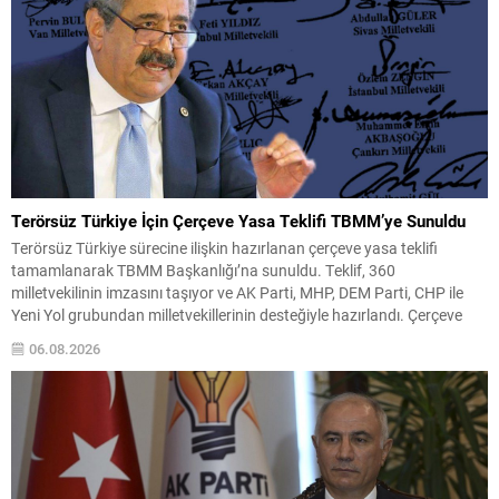
Terörsüz Türkiye İçin Çerçeve Yasa Teklifi TBMM’ye Sunuldu
Terörsüz Türkiye sürecine ilişkin hazırlanan çerçeve yasa teklifi
tamamlanarak TBMM Başkanlığı’na sunuldu. Teklif, 360
milletvekilinin imzasını taşıyor ve AK Parti, MHP, DEM Parti, CHP ile
Yeni Yol grubundan milletvekillerinin desteğiyle hazırlandı. Çerçeve
düzenleme kısa süre içinde Adalet Komisyonu’nda görüşülecek ve
06.08.2026
Genel Kurul gündemine alınması bekleniyor. Teklifin TBMM’de ele
alınmasıyla süreçte...