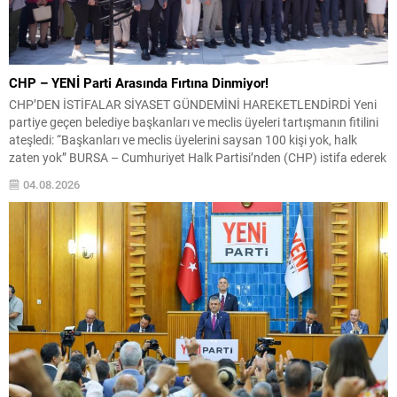
CHP – YENİ Parti Arasında Fırtına Dinmiyor!
CHP’DEN İSTİFALAR SİYASET GÜNDEMİNİ HAREKETLENDİRDİ Yeni
partiye geçen belediye başkanları ve meclis üyeleri tartışmanın fitilini
ateşledi: “Başkanları ve meclis üyelerini saysan 100 kişi yok, halk
zaten yok” BURSA – Cumhuriyet Halk Partisi’nden (CHP) istifa ederek
yeni kurulan siyasi oluşumlara katılan belediye başkanları ve belediye
04.08.2026
meclis üyeleri üzerinden başlayan tartışmalar siyaset...