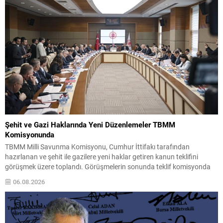
Şehit ve Gazi Haklarında Yeni Düzenlemeler TBMM
Komisyonunda
TBMM Milli Savunma Komisyonu, Cumhur İttifakı tarafından
hazırlanan ve şehit ile gazilere yeni haklar getiren kanun teklifini
görüşmek üzere toplandı. Görüşmelerin sonunda teklif komisyonda
kabul edildi ve bir dizi düzenleme benimsendi. Teklif kapsamında,
06.08.2026
vazife malullerinden hayatını kaybedenlerin anne ve babalarına
bağlanacak aylık tutarının, net asgari ücretin altında olmayacağı
hükme bağlanıyor....