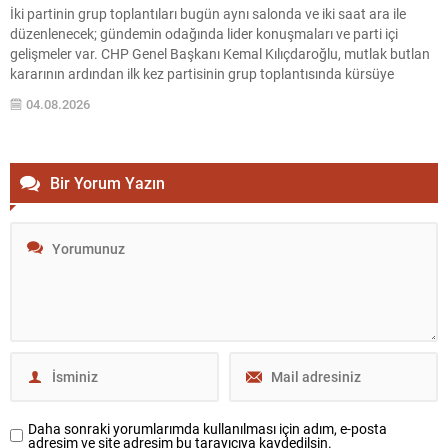
İki partinin grup toplantıları bugün aynı salonda ve iki saat ara ile
düzenlenecek; gündemin odağında lider konuşmaları ve parti içi
gelişmeler var. CHP Genel Başkanı Kemal Kılıçdaroğlu, mutlak butlan
kararının ardından ilk kez partisinin grup toplantısında kürsüye
çıkacak ve konuşması saat 13.30’da planlandı. Yeni Parti ise
04.08.2026
teşkilatlanma çalışmalarını sürdürürken, Genel...
Bir Yorum Yazın
Daha sonraki yorumlarımda kullanılması için adım, e-posta
adresim ve site adresim bu tarayıcıya kaydedilsin.