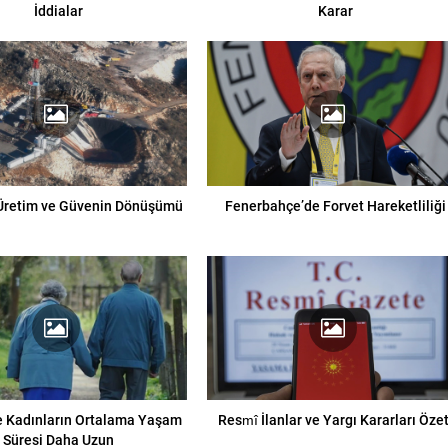
İddialar
Karar
Üretim ve Güvenin Dönüşümü
Fenerbahçe’de Forvet Hareketliliği
e Kadınların Ortalama Yaşam
Resmî İlanlar ve Yargı Kararları Özet
Süresi Daha Uzun