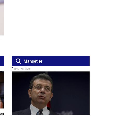
Manşetler
Tümünü Gör
ken