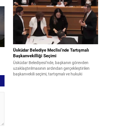
bildiri, ülke güvenliği ve bölgesel gelişmelere dair
değerlendirmeleri içermektedir. Yaklaşık 2 saat
15 dakika süren oturumun sonuç metninde;
terörle mücadele, bölgesel istikrar,...
Üsküdar Belediye Meclisi’nde Tartışmalı
Başkanvekilliği Seçimi
Üsküdar Belediyesi’nde, başkanın görevden
uzaklaştırılmasının ardından gerçekleştirilen
başkanvekili seçimi, tartışmalı ve hukuki
itirazlara konu olacak uygulamalarla gündeme
geldi. Yapılan oylamada usul ve gizlilikle ilgili
ciddi iddialar ortaya atıldı; bazı oyların geçersiz
sayılması ve meclis içindeki yönlendirmeler
kamuoyunda tepkilere yol açtı. Seçim sürecinde
yaşanan gelişmeler, parti grupları arasındaki
gerilimi artırdı. CHP’nin...