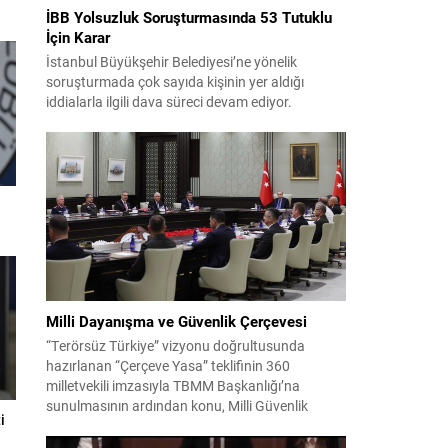
İBB Yolsuzluk Soruşturmasında 53 Tutuklu
İçin Karar
İstanbul Büyükşehir Belediyesi’ne yönelik
soruşturmada çok sayıda kişinin yer aldığı
iddialarla ilgili dava süreci devam ediyor.
Mahkeme, savcının görüşünü aldıktan sonra
sanıkların tutukluluk hallerini ayrı ayrı
değerlendirdi. İnceleme sonucunda, aralarında
Ekrem İmamoğlu’nun da bulunduğu 53 tutuklu
hakkında tutukluluk hallerinin sürdürülmesine
karar verildi. İddialar ve değerlendirilen talepler
Soruşturma kapsamında sanıklara yöneltilen...
Milli Dayanışma ve Güvenlik Çerçevesi
“Terörsüz Türkiye” vizyonu doğrultusunda
hazırlanan “Çerçeve Yasa” teklifinin 360
milletvekili imzasıyla TBMM Başkanlığı’na
sunulmasının ardından konu, Milli Güvenlik
i
Kurulu (MGK) toplantısında ele alınmıştır.
Toplantı sonrası yayımlanan sekiz maddelik