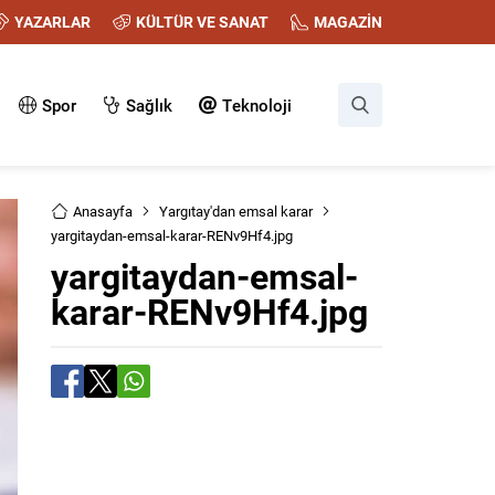
YAZARLAR
KÜLTÜR VE SANAT
MAGAZİN
Spor
Sağlık
Teknoloji
Anasayfa
Yargıtay'dan emsal karar
yargitaydan-emsal-karar-RENv9Hf4.jpg
yargitaydan-emsal-
karar-RENv9Hf4.jpg