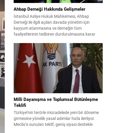
Ahbap Derneği Hakkında Gelişmeler
İstanbul Asliye Hukuk Mahkemesi, Ahbap
Derneği ile ilgili açılan davada yönetim için
kayyum atanmasına ve derneğin tüm
faaliyetlerinin tedbiren durdurulmasına karar
verdi. Daha önce mali denetim amaçlı kayyum
kararı verilmiş olup son adım doğrudan yönetime
ilişkin bir tedbir niteliği taşıyor. İstanbul Emniyet
Müdürlüğü Mali Suçlarla Mücadele Şube
Müdürlüğü ve İstanbul...
Milli Dayanışma ve Toplumsal Bütünleşme
Teklifi
Türkiye’nin terörle mücadelede yeni bir döneme
girmesine yönelik yasal adımlar hızla ilerliyor.
Meclis’e sunulan teklif, geniş siyasi destekle
birlikte toplumsal barış ve güvenliği