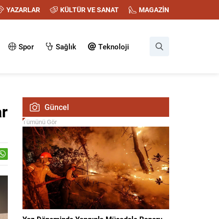
YAZARLAR
KÜLTÜR VE SANAT
MAGAZİN
Spor
Sağlık
Teknoloji
ar
Güncel
Tümünü Gör
Yaz Döneminde Yangınla Mücadele Raporu