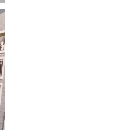
güçlendirmeyi amaçlıyor. AK Parti Genel
Başkanvekili Efkan Ala, teklifin 360’a yakın
milletvekilinin imzasıyla TBMM Başkanlığı’na
verildiğini belirterek, hem siyasi hem de
toplumsal düzeyde önemli bir destek
bulunduğunu...