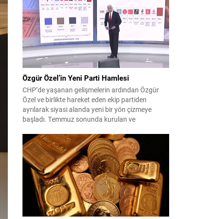
çıktısı, üç ülkenin imza attığı Mekke Ortak
Savunma Anlaşması oldu. Anlaşma; ortak
güvenlik yaklaşımıyla bölgesel barış, istikrar...
Özgür Özel’in Yeni Parti Hamlesi
CHP’de yaşanan gelişmelerin ardından Özgür
Özel ve birlikte hareket eden ekip partiden
ayrılarak siyasi alanda yeni bir yön çizmeye
başladı. Temmuz sonunda kurulan ve
kamuoyunda “Yeni Parti” olarak anılan oluşum,
kısa sürede muhalif medyanın gündemine girdi.
Kuruluşun hemen ardından bazı anket sonuçları
kamuoyuna yansıyınca, partinin tabanda karşılık
bulduğu iddiaları gündemi...