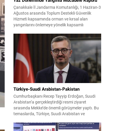
Çanakkale İl Jandarma Komutanlığı, 1 Haziran-3
Ağustos arasında Toplum Destekli Güvenlik
Hizmeti kapsamında orman ve kırsal alan
yangınlarını önlemeye yönelik kapsamlı
bilgilendirme çalışmaları yürüttü. On iki ilçede
görev yapan 178 tim ve 742 personel, sahada
aktif olarak halkı bilinçlendirdi ve denetim
faaliyetleri gerçekleştirdi. Faaliyetler esnasında
bin 315 biçerdöver ve balya...
Türkiye-Suudi Arabistan-Pakistan
Cumhurbaşkanı Recep Tayyip Erdoğan, Suudi
Arabistan’a gerçekleştirdiği resmi ziyaret
sırasında Mekke’de önemli görüşmeler yaptı. Bu
temaslarda, Türkiye, Suudi Arabistan ve
Pakistan arasında savunma alanında yeni bir iş
birliği çerçevesi oluşturuldu. Ziyaretin en somut