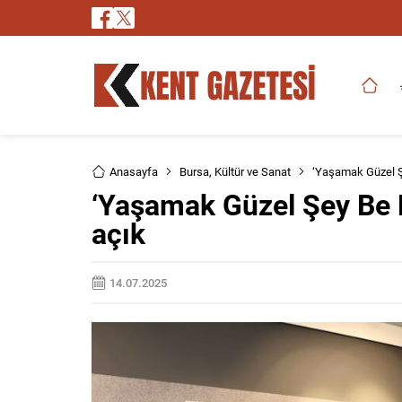
Anasayfa
Bursa
,
Kültür ve Sanat
‘Yaşamak Güzel Şe
‘Yaşamak Güzel Şey Be K
açık
14.07.2025