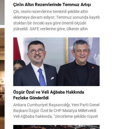
Çin’in Altın Rezervlerinde Temmuz Artışı
Çin, resmi rezervlerine temkinli şekilde altın
eklemeye devam ediyor; Temmuz sonunda kayıtlı
stokları bir önceki aya göre önemli ölçüde
yükseldi. SAFE verilerine göre, ülkenin altın
rezervleri Temmuz’da 640 bin ons artış
göstererek 76.080.000 ons seviyesine ulaştı. Bu
artış, Çin’in aylık alımlarında yıl içinde dikkat
çeken bir yükselişi temsil ediyor. Temmuz...
Özgür Özel ve Veli Ağbaba Hakkında
Fezleke Gönderildi
Ankara Cumhuriyet Başsavcılığı, Yeni Parti Genel
Başkanı Özgür Özel ile CHP Malatya Milletvekili
Veli Ağbaba hakkında, “zincirleme şekilde rüşvet
almak” suçlamasıyla düzenlenen fezlekeleri
Adalet Bakanlığı’na sevk etti. Fezlekeler, 31 Mart