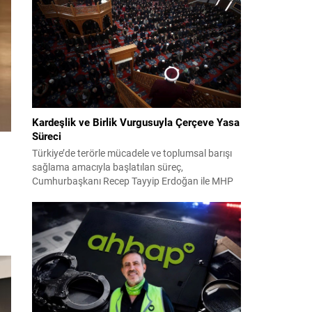
2024 yerel seçimleri ve 4-5 Kasım 2023’teki CHP
38. Olağan Kurultayı sürecine ilişkin iddiaları
kapsıyor. Daha önce Antalya ve İstanbul...
Kardeşlik ve Birlik Vurgusuyla Çerçeve Yasa
Süreci
Türkiye’de terörle mücadele ve toplumsal barışı
sağlama amacıyla başlatılan süreç,
Cumhurbaşkanı Recep Tayyip Erdoğan ile MHP
Lideri Devlet Bahçeli’nin ortak girişimleriyle yeni
bir döneme girdi. Yaklaşık iki yıldır devam eden
çalışmaların ardından şimdi sürecin yasal zemini,
12 maddelik bir çerçeve yasa ile şekillendiriliyor.
Bugün komisyonda görüşülecek olan bu yasa
taslağı,...