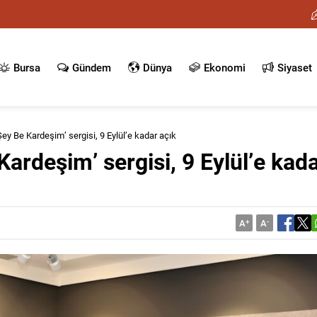
Bursa
Gündem
Dünya
Ekonomi
Siyaset
y Be Kardeşim’ sergisi, 9 Eylül’e kadar açık
ardeşim’ sergisi, 9 Eylül’e kad
A
+
A
-