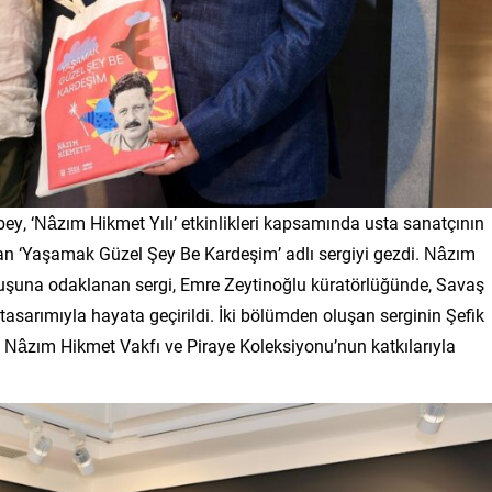
y, ‘Nâzım Hikmet Yılı’ etkinlikleri kapsamında usta sanatçının
an ‘Yaşamak Güzel Şey Be Kardeşim’ adlı sergiyi gezdi. Nâzım
uruşuna odaklanan sergi, Emre Zeytinoğlu küratörlüğünde, Savaş
 tasarımıyla hayata geçirildi. İki bölümden oluşan serginin Şefik
, Nâzım Hikmet Vakfı ve Piraye Koleksiyonu’nun katkılarıyla