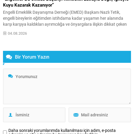
Kuyu Kazarak Kazanıyor”
Engelli Emeklilik Dayanışma Derneği (EMED) Başkanı Nazlı Tetik,
engelli bireylerin eğitimden istihdama kadar yaşamın her alanında
karşı karşıya kaldıkları ayrımcılığa ve önyargılara ilişkin dikkat çeken
açıklamalarda bulundu. Tetik, engelli bireylerin elde ettikleri başarıların
04.08.2026
çoğu zaman yeterince takdir edilmediğini belirterek, “Engelliler bu
ülkede hiçbir başarıyı kendilerine sunulan ayrıcalıklarla elde etmedi.
Aksine,...
Bir Yorum Yazın
Daha sonraki yorumlarımda kullanılması için adım, e-posta