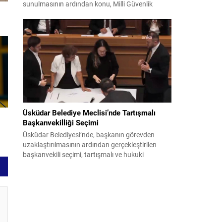
sunulmasının ardından konu, Milli Güvenlik
Kurulu (MGK) toplantısında ele alınmıştır.
Toplantı sonrası yayımlanan sekiz maddelik
bildiri, ülke güvenliği ve bölgesel gelişmelere dair
değerlendirmeleri içermektedir. Yaklaşık 2 saat
15 dakika süren oturumun sonuç metninde;
terörle mücadele, bölgesel istikrar,...
Üsküdar Belediye Meclisi’nde Tartışmalı
Başkanvekilliği Seçimi
Üsküdar Belediyesi’nde, başkanın görevden
uzaklaştırılmasının ardından gerçekleştirilen
başkanvekili seçimi, tartışmalı ve hukuki
itirazlara konu olacak uygulamalarla gündeme
geldi. Yapılan oylamada usul ve gizlilikle ilgili
ciddi iddialar ortaya atıldı; bazı oyların geçersiz
sayılması ve meclis içindeki yönlendirmeler
kamuoyunda tepkilere yol açtı. Seçim sürecinde
yaşanan gelişmeler, parti grupları arasındaki