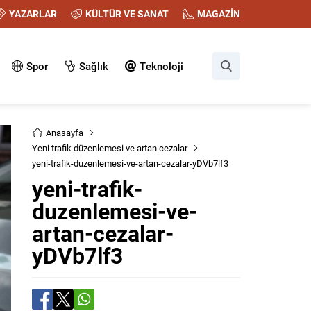
YAZARLAR
KÜLTÜR VE SANAT
MAGAZİN
Spor
Sağlık
Teknoloji
Anasayfa
Yeni trafik düzenlemesi ve artan cezalar
yeni-trafik-duzenlemesi-ve-artan-cezalar-yDVb7lf3
yeni-trafik-
duzenlemesi-ve-
artan-cezalar-
yDVb7lf3