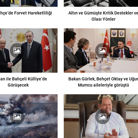
hçe’de Forvet Hareketliliği
Altın ve Gümüşte Kritik Destekler v
Olası Yönler
an ile Bahçeli Külliye’de
Bakan Gürlek, Behçet Oktay ve Uğu
Görüşecek
Mumcu aileleriyle görüştü