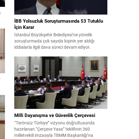
e
İBB Yolsuzluk Soruşturmasında 53 Tutuklu
İçin Karar
İstanbul Büyükşehir Belediyesi’ne yönelik
soruşturmada çok sayıda kişinin yer aldığı
iddialarla ilgili dava süreci devam ediyor.
Mahkeme, savcının görüşünü aldıktan sonra
sanıkların tutukluluk hallerini ayrı ayrı
değerlendirdi. İnceleme sonucunda, aralarında
Ekrem İmamoğlu’nun da bulunduğu 53 tutuklu
hakkında tutukluluk hallerinin sürdürülmesine
r
karar verildi. İddialar ve değerlendirilen talepler
Soruşturma kapsamında sanıklara yöneltilen...
Milli Dayanışma ve Güvenlik Çerçevesi
“Terörsüz Türkiye” vizyonu doğrultusunda
hazırlanan “Çerçeve Yasa” teklifinin 360
milletvekili imzasıyla TBMM Başkanlığı’na