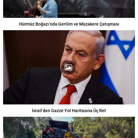
Hürmüz Boğazı’nda Gerilim ve Müzakere Çatışması
İsrail’den Gazze Yol Haritasına Üç Ret