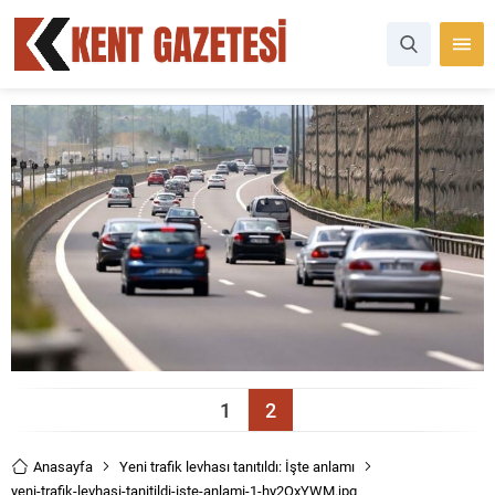
1
2
Anasayfa
Yeni trafik levhası tanıtıldı: İşte anlamı
yeni-trafik-levhasi-tanitildi-iste-anlami-1-hy2OxYWM.jpg