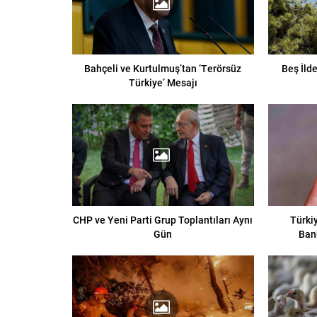
Bahçeli ve Kurtulmuş’tan ‘Terörsüz
Beş İld
Türkiye’ Mesajı
CHP ve Yeni Parti Grup Toplantıları Aynı
Türkiy
Gün
Ban