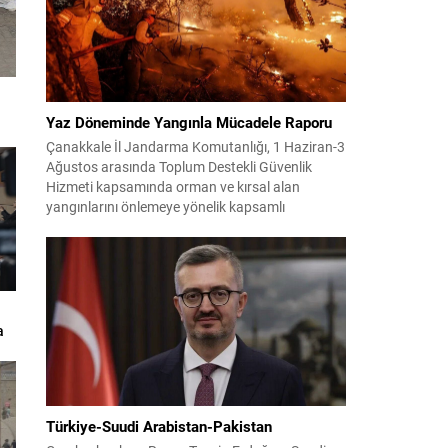
Yaz Döneminde Yangınla Mücadele Raporu
Çanakkale İl Jandarma Komutanlığı, 1 Haziran-3
Ağustos arasında Toplum Destekli Güvenlik
Hizmeti kapsamında orman ve kırsal alan
yangınlarını önlemeye yönelik kapsamlı
bilgilendirme çalışmaları yürüttü. On iki ilçede
görev yapan 178 tim ve 742 personel, sahada
aktif olarak halkı bilinçlendirdi ve denetim
faaliyetleri gerçekleştirdi. Faaliyetler esnasında
bin 315 biçerdöver ve balya...
a
Türkiye-Suudi Arabistan-Pakistan