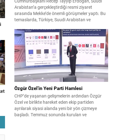
Cumhurbaşkanı Recep Tayyip Erdoğan, Suudi
Arabistan’a gerçekleştirdiği resmi ziyaret
sırasında Mekke’de önemli görüşmeler yaptı. Bu
temaslarda, Türkiye, Suudi Arabistan ve
i
Pakistan arasında savunma alanında yeni bir iş
birliği çerçevesi oluşturuldu. Ziyaretin en somut
çıktısı, üç ülkenin imza attığı Mekke Ortak
Savunma Anlaşması oldu. Anlaşma; ortak
güvenlik yaklaşımıyla bölgesel barış, istikrar...
Özgür Özel’in Yeni Parti Hamlesi
ket
CHP’de yaşanan gelişmelerin ardından Özgür
Özel ve birlikte hareket eden ekip partiden
ayrılarak siyasi alanda yeni bir yön çizmeye
başladı. Temmuz sonunda kurulan ve
kamuoyunda “Yeni Parti” olarak anılan oluşum,
kısa sürede muhalif medyanın gündemine girdi.
Kuruluşun hemen ardından bazı anket sonuçları
kamuoyuna yansıyınca, partinin tabanda karşılık