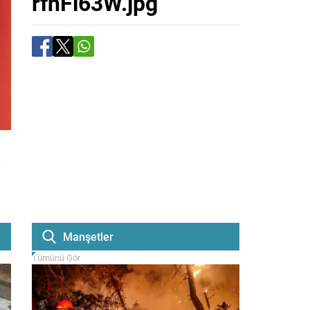
rfhFl63W.jpg
Manşetler
Tümünü Gör