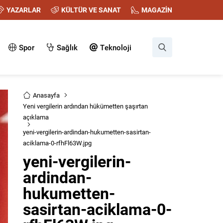
YAZARLAR
KÜLTÜR VE SANAT
MAGAZİN
Spor
Sağlık
Teknoloji
Anasayfa
Yeni vergilerin ardından hükümetten şaşırtan
açıklama
yeni-vergilerin-ardindan-hukumetten-sasirtan-
aciklama-0-rfhFl63W.jpg
yeni-vergilerin-
ardindan-
hukumetten-
sasirtan-aciklama-0-