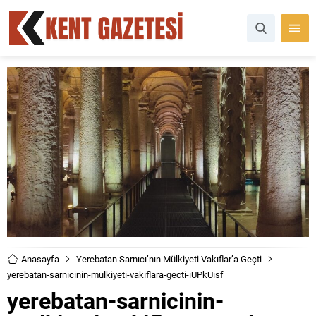
Anasayfa
Yerebatan Sarnıcı’nın Mülkiyeti Vakıflar’a Geçti
yerebatan-sarnicinin-mulkiyeti-vakiflara-gecti-iUPkUisf
yerebatan-sarnicinin-