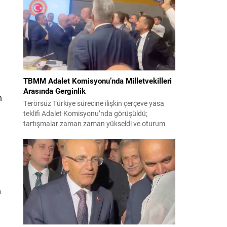
korsanlıkla suçladı. WAM ajansının aktardığı ilk
açıklamada, ADNOC’a ait bir geminin sabah
saatlerinde hedef alındığı belirtildi; ilerleyen
dakikalarda ise BAE...
TBMM Adalet Komisyonu’nda Milletvekilleri
Arasında Gerginlik
n
Terörsüz Türkiye sürecine ilişkin çerçeve yasa
teklifi Adalet Komisyonu’nda görüşüldü;
tartışmalar zaman zaman yükseldi ve oturum
kısa süreliğine kesintiye uğradı. Komisyon
çalışmalarında kimi milletvekilleri arasında sözlü
gerilim yaşandı, daha sonra fiziksel arbede çıktı.
Görüşme sırasında İyi Parti ile MHP milletvekilleri
arasında söz düellosu başladı; taraflar birbirlerini
sert ifadelerle eleştirdi. Tartışma...
n