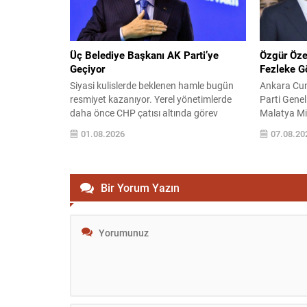
belirtildi. Üretim yeri, hayvan sağlığı,
sorun, bası
saklama koşulları ve...
Üç Belediye Başkanı AK Parti’ye
Özgür Öze
Geçiyor
Fezleke Gö
Siyasi kulislerde beklenen hamle bugün
Ankara Cum
resmiyet kazanıyor. Yerel yönetimlerde
Parti Genel
daha önce CHP çatısı altında görev
Malatya Mil
yapan üç belediye başkanının AK Parti
hakkında, “
01.08.2026
07.08.20
saflarına katılacağı bildirildi. Kararlar, dün
almak” suç
akşam e-Devlet üzerinden yapılan
fezlekeleri 
istifalarla başladı ve bugün
Fezlekeler,
gerçekleştirilecek törenle kamuoyuna
4-5 Kasım 
Bir Yorum Yazın
açıklanacak. Katılacak isimler ve süreç
Kurultayı sü
CHP’den istifa eden Tuzla Belediye
kapsıyor. 
Başkanı Eren Ali...
İstanbul...