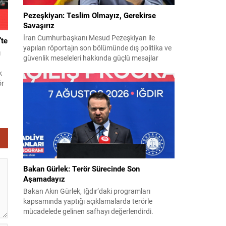
Pezeşkiyan: Teslim Olmayız, Gerekirse
Savaşırız
İran Cumhurbaşkanı Mesud Pezeşkiyan ile
’te
yapılan röportajın son bölümünde dış politika ve
ı
güvenlik meseleleri hakkında güçlü mesajlar
verildi. Pezeşkiyan, ülkesi için hem diplomasi
k
hem de savunmaya hazır olduklarını vurguladı ve
ör
uygulamaya konulamayan 14 Haziran
mutabakat zaptına ilişkin görüşlerini paylaştı.
“Mutabakat zaptını savunacağız; geri adım
k
atmayız” Pezeşkiyan, varılan anlaşmanın
a
savunulacağını belirterek,...
v
Bakan Gürlek: Terör Sürecinde Son
Aşamadayız
Bakan Akın Gürlek, Iğdır’daki programları
kapsamında yaptığı açıklamalarda terörle
mücadelede gelinen safhayı değerlendirdi.
Provokasyonlara rağmen, sürecin fiiliyata