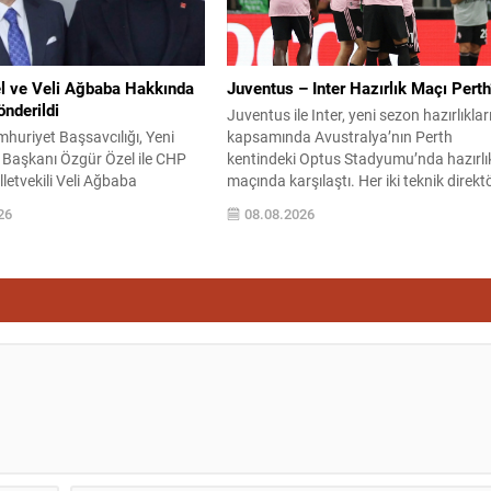
nın...
l ve Veli Ağbaba Hakkında
Juventus – Inter Hazırlık Maçı Perth
nderildi
Juventus ile Inter, yeni sezon hazırlıklar
huriyet Başsavcılığı, Yeni
kapsamında Avustralya’nın Perth
 Başkanı Özgür Özel ile CHP
kentindeki Optus Stadyumu’nda hazırlı
letvekili Veli Ağbaba
maçında karşılaştı. Her iki teknik direkt
zincirleme şekilde rüşvet
de transferlerin takıma uyumunu ve
26
08.08.2026
lamasıyla düzenlenen
oyuncuların fiziksel durumunu
Adalet Bakanlığı’na sevk etti.
değerlendirmek için bu mücadeleyi kriti
 31 Mart 2024 yerel seçimleri ve
bir prova olarak kullandı. Karşılaşmad
2023’teki CHP 38. Olağan
iki Türk futbolcu sahada yer aldı:
recine ilişkin iddiaları
Juventus’ta Kenan Yıldız ilk 11’de göre
Daha önce Antalya ve
alırken,...