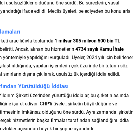
ddi usulsüzlükler olduğunu öne sürdü. Bu süreçlerin, yasal
dırdığı ifade edildi. Meclis üyeleri, belediyeden bu konularla
lamaları
irketi aracılığıyla toplamda
1 milyar 305 milyon 500 bin TL
 belirtti. Ancak, alınan bu hizmetlerin
4734 sayılı Kamu İhale
yöntemiyle yapıldığını vurguladı. Üyeler, 2024 yılı için belirlene
şılaştırıldığında, yapılan işlemlerin çok üzerinde bir tutarın söz
ınırların dışına çıkılarak, usulsüzlük içerdiği iddia edildi.
afından Yürütüldüğü İddiası
Yıldırım Şirketi üzerinden yürüttüğü iddialar, bu şirketin aslında
diğine işaret ediyor. CHP’li üyeler, şirketin büyüklüğüne ve
getirmesinin imkânsız olduğunu öne sürdü. Aynı zamanda, şirketi
gerçek hizmetlerin başka firmalar tarafından sağlandığını iddia
lsüzlükler açısından büyük bir şüphe uyandırdı.