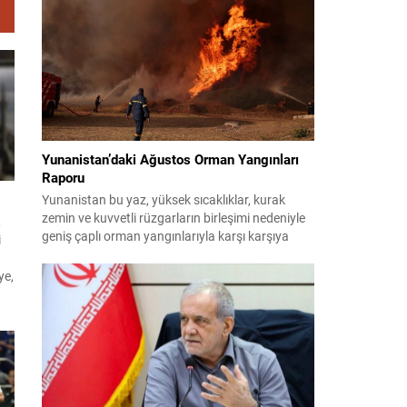
planlıyor. Parti yöneticileri ve komisyon
danışmanları, şirketler, yükleniciler ve finans
kuruluşları üzerinden belge ve tanıklık toplama
yöntemlerini değerlendiriyor. Demokratlar, Beyaz
Saray’la doğrudan çatışmaya...
Yunanistan’daki Ağustos Orman Yangınları
Raporu
Yunanistan bu yaz, yüksek sıcaklıklar, kurak
zemin ve kuvvetli rüzgarların birleşimi nedeniyle
,
geniş çaplı orman yangınlarıyla karşı karşıya
i
kaldı. Birçok bölge büyük zarar gördü; bazı
yerleşim birimleri tahliye edildi ve geniş orman
ye,
alanları yok oldu. 31 Temmuz’da Attiki’nin batısı
ile Voiotia’da başlayan yangınlar yoğun
müdahale sonucu birkaç gün süren çabalarla...
ut
ak