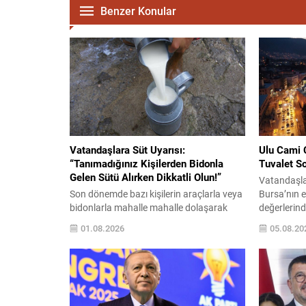
Benzer Konular
Vatandaşlara Süt Uyarısı:
Ulu Cami 
“Tanımadığınız Kişilerden Bidonla
Tuvalet S
Gelen Sütü Alırken Dikkatli Olun!”
Vatandaşlar
Son dönemde bazı kişilerin araçlarla veya
Bursa’nın e
bidonlarla mahalle mahalle dolaşarak
değerlerind
vatandaşlara kaynağı ve üretim koşulları
çevresinde
01.08.2026
05.08.20
belli olmayan süt sattığı yönündeki
yatsı nama
iddialar, gıda güvenliği konusundaki
nedeniyle 
endişeleri yeniden gündeme getirdi.
kamuoyunda
Vatandaşlara önemli bir uyarı yapılarak,
ardından ç
özellikle tanınmayan kişilerden alınan açık
ve şehri ziy
sütlerde dikkatli olunması gerektiği
misafirlerin