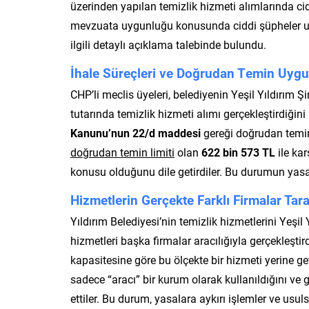
üzerinden yapılan temizlik hizmeti alımlarında ci
mevzuata uygunluğu konusunda ciddi şüpheler uyan
ilgili detaylı açıklama talebinde bulundu.
İhale Süreçleri ve Doğrudan Temin Uygu
CHP’li meclis üyeleri, belediyenin Yeşil Yıldırım Ş
tutarında temizlik hizmeti alımı gerçekleştirdiğini
Kanunu’nun 22/d maddesi
gereği doğrudan temin 
doğrudan temin limiti
olan
622 bin 573 TL
ile kar
konusu olduğunu dile getirdiler. Bu durumun yasal s
Hizmetlerin Gerçekte Farklı Firmalar Tar
Yıldırım Belediyesi’nin temizlik hizmetlerini Yeşil 
hizmetleri başka firmalar aracılığıyla gerçekleştir
kapasitesine göre bu ölçekte bir hizmeti yerine 
sadece “aracı” bir kurum olarak kullanıldığını ve 
ettiler. Bu durum, yasalara aykırı işlemler ve usu