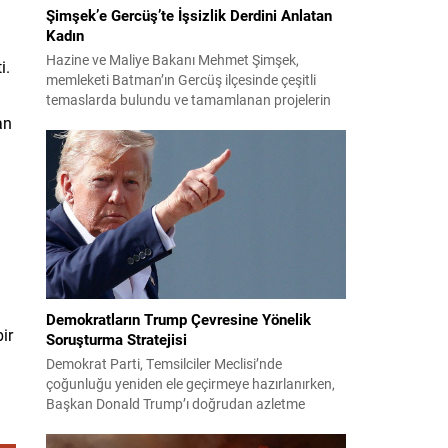
Şimşek’e Gercüş’te İşsizlik Derdini Anlatan
Kadın
Hazine ve Maliye Bakanı Mehmet Şimşek,
i.
memleketi Batman’ın Gercüş ilçesinde çeşitli
temaslarda bulundu ve tamamlanan projelerin
açılış törenlerine katıldı. Ziyareti sırasında, bölge
an
sakinleriyle sohbet ettiği esnada bir yaşlı kadının
çocuklarının işsizliğine dair yakınmasını dinledi.
Kadının dertlerini Kürtçe olarak doğrudan Bakan
Şimşek’e aktarması, orada bulunanların ilgisini
çekti. Şimşek ise samimi bir...
Demokratların Trump Çevresine Yönelik
ir
Soruşturma Stratejisi
Demokrat Parti, Temsilciler Meclisi’nde
çoğunluğu yeniden ele geçirmeye hazırlanırken,
Başkan Donald Trump’ı doğrudan azletme
yoluna gitmek yerine, onun siyasi ve ticari ağını
hedef alan kapsamlı soruşturmalar yürütmeyi