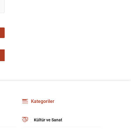
geçirilme aşamasına yaklaştığını belirtti ve
bölgedeki uzun süreli yaraların kapanacağına
dair umutlu mesajlar verdi. Gürlek, “Bölge
insanımızın 40 yılı aşkın süredir kanayan yarası
olan bu tehlikeden, devletimizin kalkınması ve
huzuru için kurtulma vaktine...
Kategoriler
Kültür ve Sanat