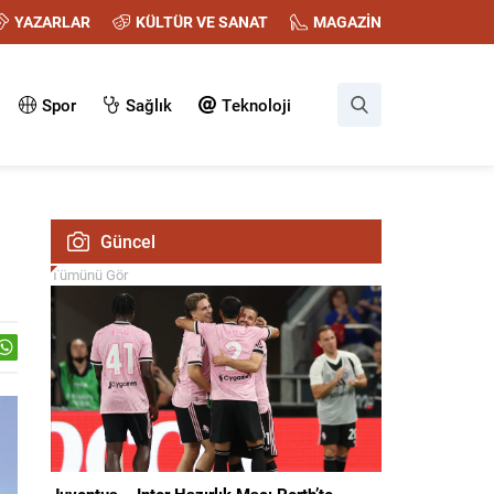
YAZARLAR
KÜLTÜR VE SANAT
MAGAZİN
Spor
Sağlık
Teknoloji
Güncel
Tümünü Gör
Juventus – Inter Hazırlık Maçı Perth’te