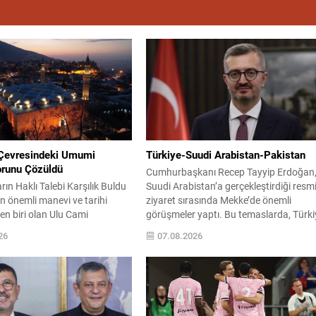
Çevresindeki Umumi
Türkiye-Suudi Arabistan-Pakistan
orunu Çözüldü
Cumhurbaşkanı Recep Tayyip Erdoğan
ın Haklı Talebi Karşılık Buldu
Suudi Arabistan’a gerçekleştirdiği resm
n önemli manevi ve tarihi
ziyaret sırasında Mekke’de önemli
en biri olan Ulu Cami
görüşmeler yaptı. Bu temaslarda, Türki
 bulunan umumi tuvaletlerin
Suudi Arabistan ve Pakistan arasında
26
07.08.2026
zı sonrasında kapalı tutulması
savunma alanında yeni bir iş birliği
yaşanan mağduriyet,
çerçevesi oluşturuldu. Ziyaretin en som
 geniş yankı uyandırmasının
çıktısı, üç ülkenin imza attığı Mekke Ort
özüme kavuştu. Vatandaşların
Savunma Anlaşması oldu. Anlaşma;
aret eden yerli ile yabancı
ortak güvenlik yaklaşımıyla bölgesel
 uzun süredir dile getirdiği
barış, istikrar...