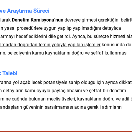
ve Araştırma Süreci
 olarak
Denetim Komisyonu’nun
devreye girmesi gerektiğini belirtt
nın
yasal prosedürlere uygun yapılıp yapılmadığını
detaylıca
karmayı hedeflediklerini dile getirdi. Ayrıca, bu süreçte hizmeti al
olmadan doğrudan temin yoluyla yapılan işlemler
konusunda da
rin, belediyenin kamu kaynaklarını doğru ve şeffaf kullanması
 Talebi
arına yol açabilecek potansiyele sahip olduğu için ayrıca dikkat
 tüm detayların kamuoyuyla paylaşılmasını ve şeffaf bir denetim
timine çağrıda bulunan meclis üyeleri, kaynakların doğru ve adil b
vatandaşların güveninin sarsılmaması adına gerekli adımların