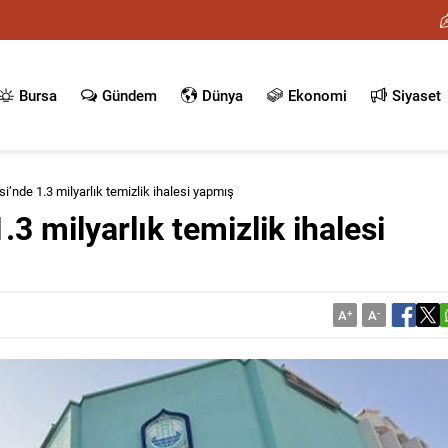
Bursa
Gündem
Dünya
Ekonomi
Siyaset
si’nde 1.3 milyarlık temizlik ihalesi yapmış
.3 milyarlık temizlik ihalesi
A
+
A
-