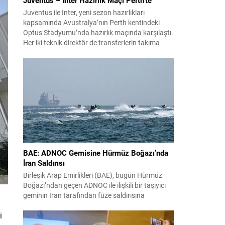
Juventus ile Inter, yeni sezon hazırlıkları
kapsamında Avustralya’nın Perth kentindeki
Optus Stadyumu’nda hazırlık maçında karşılaştı.
Her iki teknik direktör de transferlerin takıma
uyumunu ve oyuncuların fiziksel durumunu
değerlendirmek için bu mücadeleyi kritik bir
prova olarak kullandı. Karşılaşmada iki Türk
futbolcu sahada yer aldı: Juventus’ta Kenan
Yıldız ilk 11’de görev alırken,...
BAE: ADNOC Gemisine Hürmüz Boğazı’nda
İran Saldırısı
Birleşik Arap Emirlikleri (BAE), bugün Hürmüz
Boğazı’ndan geçen ADNOC ile ilişkili bir taşıyıcı
geminin İran tarafından füze saldırısına
uğradığını duyurdu. Yetkililer olayın kontrol altına
i
alındığını bildirirken saldırıyı kınadı ve Tahran’ı