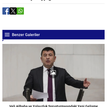
Benzer Galeriler
Veli Ağbaba ve Yolsuzluk Soruşturmasındaki Yeni Gelişme