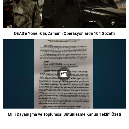
DEAŞ’e Yönelik Eş Zamanlı Operasyonlarda 104 Gözaltı
Milli Dayanışma ve Toplumsal Bütünleşme Kanun Teklifi Özeti