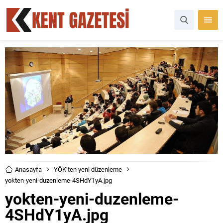
Anasayfa
YÖK’ten yeni düzenleme
yokten-yeni-duzenleme-4SHdY1yA.jpg
yokten-yeni-duzenleme-
4SHdY1yA.jpg