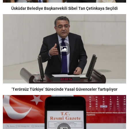
Üsküdar Belediye Başkanvekili Sibel Tan Çetinkaya Seçildi
‘Terörsüz Türkiye’ Sürecinde Yasal Güvenceler Tartışılıyor