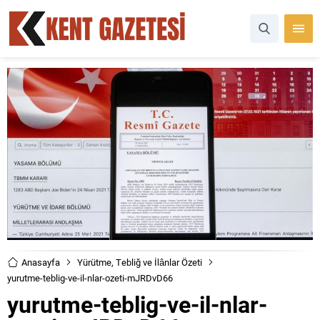
Anasayfa
Yürütme, Tebliğ ve İlânlar Özeti
yurutme-teblig-ve-il-nlar-ozeti-mJRDvD66
yurutme-teblig-ve-il-nlar-