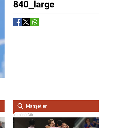
840_large
Manşetler
Tümünü Gör