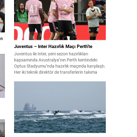
an
Juventus – Inter Hazırlık Maçı Perth’te
Juventus ile Inter, yeni sezon hazırlıkları
kapsamında Avustralya’nın Perth kentindeki
Optus Stadyumu’nda hazırlık maçında karşılaştı.
Her iki teknik direktör de transferlerin takıma
uyumunu ve oyuncuların fiziksel durumunu
değerlendirmek için bu mücadeleyi kritik bir
prova olarak kullandı. Karşılaşmada iki Türk
futbolcu sahada yer aldı: Juventus’ta Kenan
Yıldız ilk 11’de görev alırken,...