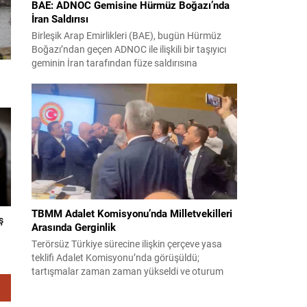
BAE: ADNOC Gemisine Hürmüz Boğazı’nda
İran Saldırısı
Birleşik Arap Emirlikleri (BAE), bugün Hürmüz
Boğazı’ndan geçen ADNOC ile ilişkili bir taşıyıcı
geminin İran tarafından füze saldırısına
uğradığını duyurdu. Yetkililer olayın kontrol altına
alındığını bildirirken saldırıyı kınadı ve Tahran’ı
korsanlıkla suçladı. WAM ajansının aktardığı ilk
açıklamada, ADNOC’a ait bir geminin sabah
saatlerinde hedef alındığı belirtildi; ilerleyen
dakikalarda ise BAE...
TBMM Adalet Komisyonu’nda Milletvekilleri
ş
Arasında Gerginlik
Terörsüz Türkiye sürecine ilişkin çerçeve yasa
teklifi Adalet Komisyonu’nda görüşüldü;
tartışmalar zaman zaman yükseldi ve oturum
kısa süreliğine kesintiye uğradı. Komisyon
çalışmalarında kimi milletvekilleri arasında sözlü