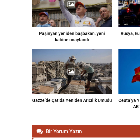
Paşinyan yeniden başbakan, yeni
Rusya, Eu
kabine onaylandı
Gazze’de Çatıda Yeniden Arıcılık Umudu
Ceuta’ya Y
AB’
Bir Yorum Yazın