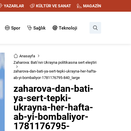
YAZARLAR
KÜLTÜR VE SANAT
MAGAZİN
Spor
Sağlık
Teknoloji
Anasayfa
Zaharova: Batı’nın Ukrayna politikasına sert eleştiri
zaharova-dan-bati-ya-sert-tepki-ukrayna-her-hafta-
ab-yi-bombaliyor-1781176795-840_large
zaharova-dan-bati-
ya-sert-tepki-
ukrayna-her-hafta-
ab-yi-bombaliyor-
1781176795-