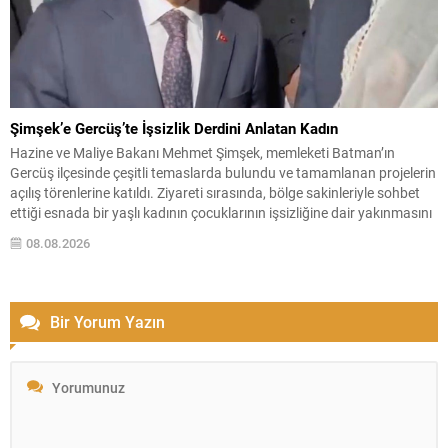
Şimşek’e Gercüş’te İşsizlik Derdini Anlatan Kadın
Hazine ve Maliye Bakanı Mehmet Şimşek, memleketi Batman’ın
Gercüş ilçesinde çeşitli temaslarda bulundu ve tamamlanan projelerin
açılış törenlerine katıldı. Ziyareti sırasında, bölge sakinleriyle sohbet
ettiği esnada bir yaşlı kadının çocuklarının işsizliğine dair yakınmasını
dinledi. Kadının dertlerini Kürtçe olarak doğrudan Bakan Şimşek’e
08.08.2026
aktarması, orada bulunanların ilgisini çekti. Şimşek ise samimi bir...
Bir Yorum Yazın