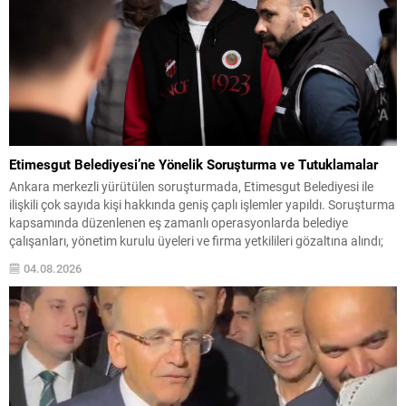
Etimesgut Belediyesi’ne Yönelik Soruşturma ve Tutuklamalar
Ankara merkezli yürütülen soruşturmada, Etimesgut Belediyesi ile
ilişkili çok sayıda kişi hakkında geniş çaplı işlemler yapıldı. Soruşturma
kapsamında düzenlenen eş zamanlı operasyonlarda belediye
çalışanları, yönetim kurulu üyeleri ve firma yetkilileri gözaltına alındı;
bazı adres ve iş yerlerinde arama-el koyma işlemleri gerçekleştirildi.
04.08.2026
İçişleri Bakanlığı, tutuklanan belediye başkanı hakkında geçici
görevden uzaklaştırma...