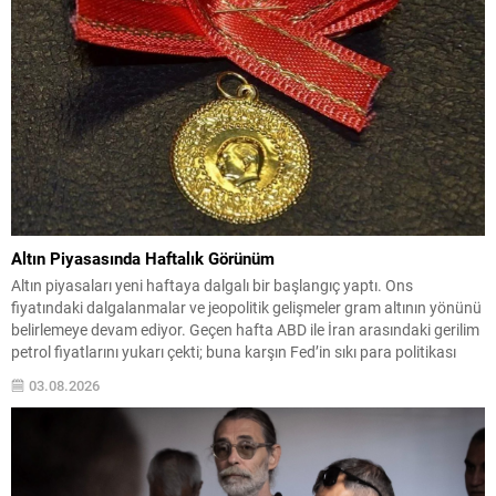
Altın Piyasasında Haftalık Görünüm
Altın piyasaları yeni haftaya dalgalı bir başlangıç yaptı. Ons
fiyatındaki dalgalanmalar ve jeopolitik gelişmeler gram altının yönünü
belirlemeye devam ediyor. Geçen hafta ABD ile İran arasındaki gerilim
petrol fiyatlarını yukarı çekti; buna karşın Fed’in sıkı para politikası
beklentileri değerlemeleri baskıladı ve ons altında düşüşler görüldü.
03.08.2026
Gram ve Ons Fiyatları Gram...