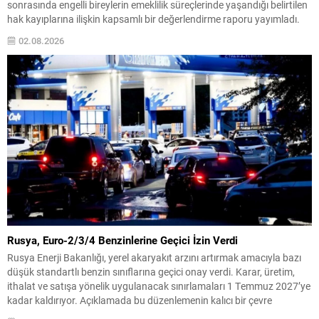
sonrasında engelli bireylerin emeklilik süreçlerinde yaşandığı belirtilen
hak kayıplarına ilişkin kapsamlı bir değerlendirme raporu yayımladı.
Haziran 2026 tarihli “7538 Sayılı Kanun Sonrası Engelli Emekliliğinde
02.08.2026
Ortaya Çıkan Hak Kayıplarına İlişkin İstatistiksel Değerlendirme ve
Katılımcı Beyanları Raporu” başlıklı çalışmada, yasa değişikliğinin
uygulamadaki etkileri anket...
Rusya, Euro-2/3/4 Benzinlerine Geçici İzin Verdi
Rusya Enerji Bakanlığı, yerel akaryakıt arzını artırmak amacıyla bazı
düşük standartlı benzin sınıflarına geçici onay verdi. Karar, üretim,
ithalat ve satışa yönelik uygulanacak sınırlamaları 1 Temmuz 2027’ye
kadar kaldırıyor. Açıklamada bu düzenlemenin kalıcı bir çevre
politikası değişikliği anlamına gelmediği vurgulanıyor; kararın geçici