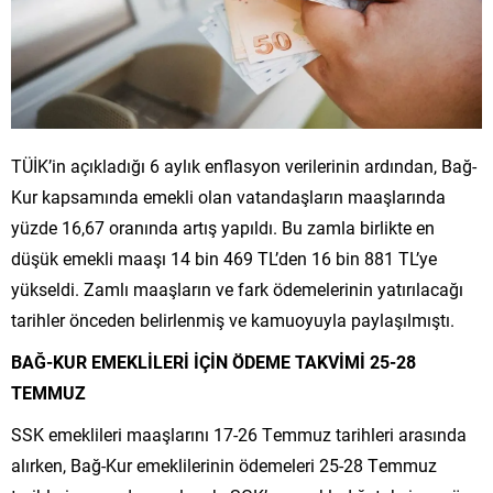
TÜ
İK’in
a
ç
ıkladığı 6 aylık enflasyon verilerinin ardından, Bağ-
Kur kapsamında emekli olan vatandaşların maaşlarında
y
üzde 16,67 oran
ında artış yapıldı. Bu zamla birlikte en
d
ü
ş
ük emekli maa
şı 14
bin
469 TL’den 16
bin
881 TL’ye
y
ükseldi. Zaml
ı maaşların ve fark
ödemelerinin yat
ırılacağı
tarihler
önceden belirlenmi
ş ve kamuoyuyla paylaşılmıştı.
BA
Ğ
-KUR EMEKL
İ
LER
İ
İ
Ç
İ
N
Ö
DEME TAKV
İ
M
İ
25-28
TEMMUZ
SSK emeklileri maa
şlarını 17-26 Temmuz tarihleri arasında
alırken, Bağ-Kur emeklilerinin
ödemeleri 25-28 Temmuz