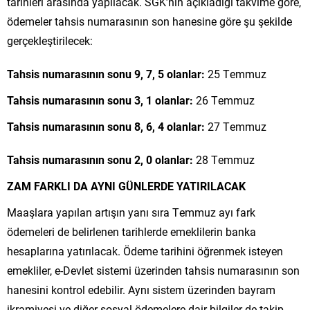
tarihleri aras
ında yapılacak.
SGK’nın
a
ç
ıkladığı takvime g
öre,
ödemeler tahsis numaras
ının son hanesine g
öre
şu şekilde
ger
çekle
ştirilecek:
Tahsis numarasının sonu 9, 7, 5 olanlar:
25 Temmuz
Tahsis numarasının sonu 3, 1 olanlar:
26 Temmuz
Tahsis numarasının sonu 8, 6, 4 olanlar:
27 Temmuz
Tahsis numarasının sonu 2, 0 olanlar:
28 Temmuz
ZAM FARKLI DA AYNI G
Ü
NLERDE YATIRILACAK
Maaşlara yapılan artışın yanı sıra Temmuz ayı fark
ödemeleri de belirlenen tarihlerde emeklilerin banka
hesaplar
ına yatırılacak.
Ödeme tarihini ö
ğrenmek isteyen
emekliler, e-Devlet sistemi
üzerinden tahsis numaras
ının son
hanesini kontrol edebilir. Aynı sistem
üzerinden bayram
ikramiyesi ve di
ğer sosyal
ödemelere dair bilgiler de takip