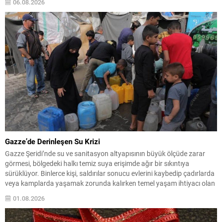
06.08.2026
olduğu ve uzun vadeli çevre hedeflerinden sapma amaçlanmadığı...
Gazze’de Derinleşen Su Krizi
Gazze Şeridi’nde su ve sanitasyon altyapısının büyük ölçüde zarar
görmesi, bölgedeki halkı temiz suya erişimde ağır bir sıkıntıya
sürüklüyor. Binlerce kişi, saldırılar sonucu evlerini kaybedip çadırlarda
veya kamplarda yaşamak zorunda kalırken temel yaşam ihtiyacı olan
suya ulaşabilmek için sürekli çaba harcıyor. Su dağıtımları sınırlı ve
01.08.2026
düzensiz olduğundan aileler süregelen belirsizlikle...