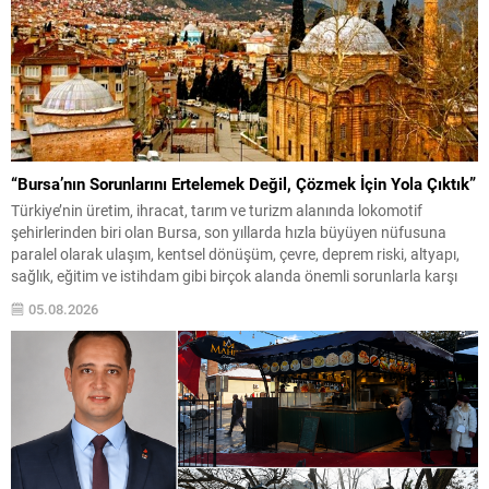
“Bursa’nın Sorunlarını Ertelemek Değil, Çözmek İçin Yola Çıktık”
Türkiye’nin üretim, ihracat, tarım ve turizm alanında lokomotif
şehirlerinden biri olan Bursa, son yıllarda hızla büyüyen nüfusuna
paralel olarak ulaşım, kentsel dönüşüm, çevre, deprem riski, altyapı,
sağlık, eğitim ve istihdam gibi birçok alanda önemli sorunlarla karşı
karşıya bulunuyor. Yaklaşık dört milyonluk nüfusuyla Türkiye’nin en
05.08.2026
büyük metropollerinden biri olan kentte, yıllardır...