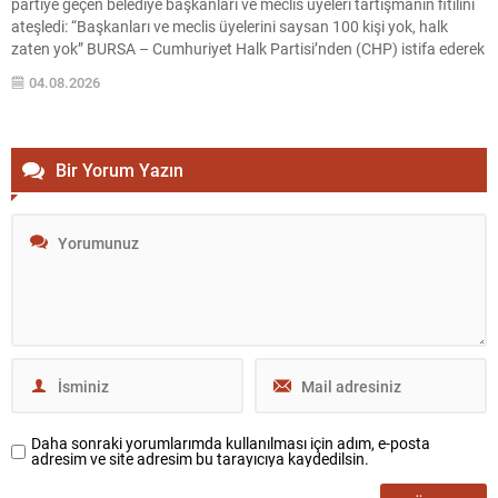
partiye geçen belediye başkanları ve meclis üyeleri tartışmanın fitilini
ateşledi: “Başkanları ve meclis üyelerini saysan 100 kişi yok, halk
zaten yok” BURSA – Cumhuriyet Halk Partisi’nden (CHP) istifa ederek
yeni kurulan siyasi oluşumlara katılan belediye başkanları ve belediye
04.08.2026
meclis üyeleri üzerinden başlayan tartışmalar siyaset...
Bir Yorum Yazın
Daha sonraki yorumlarımda kullanılması için adım, e-posta
adresim ve site adresim bu tarayıcıya kaydedilsin.