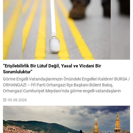
“Erişilebilirlik Bir Lütuf Değil, Yasal ve Vicdani Bir
Sorumluluktur”
Görme Engelli Vatandaşlarımızın Önündeki Engelleri Kaldırın! BURSA /
ORHANGAZİ – İYİ Parti Orhangazi İlçe Başkanı Bülent Bakış,
Orhangazi Cumhuriyet Meydanı’nda görme engelli vatandaşların
kullandığı hissedilebilir yürüme yolunun ortasında bulunan direğe sert
05.08.2026
tepki göstererek, belediyeleri ve yetkilileri göreve çağırdı. Görme engelli
vatandaşların güvenli ve bağımsız şekilde hareket edebilmesi için
oluşturulan sarı...