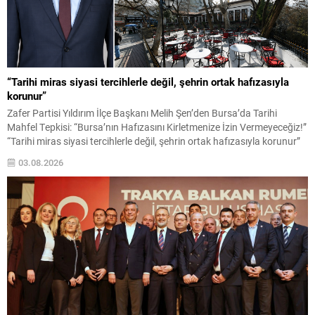
“Tarihi miras siyasi tercihlerle değil, şehrin ortak hafızasıyla
korunur”
Zafer Partisi Yıldırım İlçe Başkanı Melih Şen’den Bursa’da Tarihi
Mahfel Tepkisi: “Bursa’nın Hafızasını Kirletmenize İzin Vermeyeceğiz!”
“Tarihi miras siyasi tercihlerle değil, şehrin ortak hafızasıyla korunur”
Bursa’da tarihi yapılar ve kültürel miras üzerinden yürütülen
03.08.2026
tartışmalar yeniden gündemin merkezine oturdu. Zafer Partisi Yıldırım
İlçe Başkanı Melih Şen, Setbaşı’nda bulunan tarihi Mahfel ile...