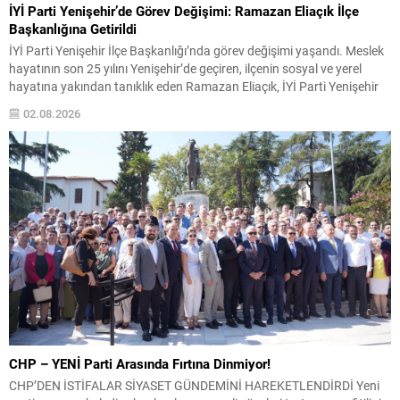
İYİ Parti Yenişehir’de Görev Değişimi: Ramazan Eliaçık İlçe
Başkanlığına Getirildi
İYİ Parti Yenişehir İlçe Başkanlığı’nda görev değişimi yaşandı. Meslek
hayatının son 25 yılını Yenişehir’de geçiren, ilçenin sosyal ve yerel
hayatına yakından tanıklık eden Ramazan Eliaçık, İYİ Parti Yenişehir
İlçe Başkanı olarak göreve başladı. Eliaçık, yeni görevinin kendisi için
02.08.2026
büyük bir onur olduğu kadar önemli bir sorumluluk taşıdığını
belirterek, teşkilat yönetimiyle...
CHP – YENİ Parti Arasında Fırtına Dinmiyor!
CHP’DEN İSTİFALAR SİYASET GÜNDEMİNİ HAREKETLENDİRDİ Yeni