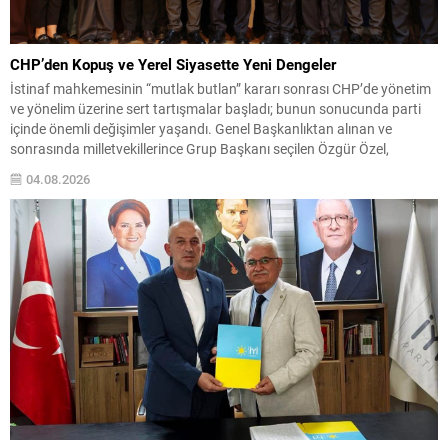
CHP’den Kopuş ve Yerel Siyasette Yeni Dengeler
İstinaf mahkemesinin “mutlak butlan” kararı sonrası CHP’de yönetim
ve yönelim üzerine sert tartışmalar başladı; bunun sonucunda parti
içinde önemli değişimler yaşandı. Genel Başkanlıktan alınan ve
sonrasında milletvekillerince Grup Başkanı seçilen Özgür Özel,
olağanüstü kurultay taleplerinin karşılanmaması üzerine partiden
04.08.2026
ayrılarak Yeni Parti’yi kurdu. Bu gelişme, partinin meclisteki
konumunu etkileyerek ana muhalefet...