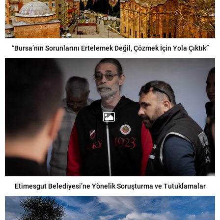
“Bursa’nın Sorunlarını Ertelemek Değil, Çözmek İçin Yola Çıktık”
Etimesgut Belediyesi’ne Yönelik Soruşturma ve Tutuklamalar