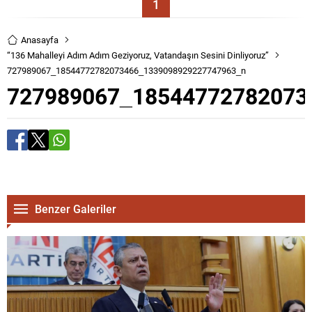
1
Anasayfa
“136 Mahalleyi Adım Adım Geziyoruz, Vatandaşın Sesini Dinliyoruz”
727989067_18544772782073466_1339098929227747963_n
727989067_18544772782073
Benzer Galeriler