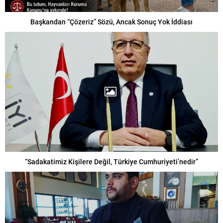
Başkandan “Çözeriz” Sözü, Ancak Sonuç Yok İddiası
“Sadakatimiz Kişilere Değil, Türkiye Cumhuriyeti’nedir”