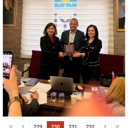
229
230
231
232