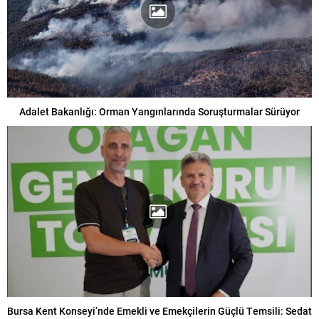
Adalet Bakanlığı: Orman Yangınlarında Soruşturmalar Sürüyor
Bursa Kent Konseyi’nde Emekli ve Emekçilerin Güçlü Temsili: Sedat