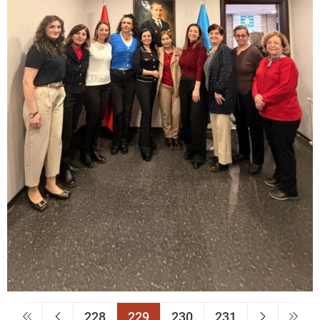
228
229
230
231