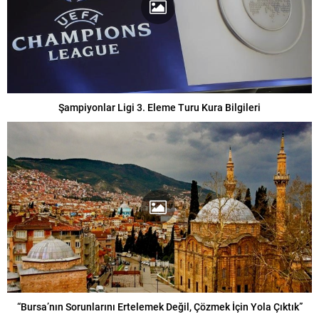
Şampiyonlar Ligi 3. Eleme Turu Kura Bilgileri
“Bursa’nın Sorunlarını Ertelemek Değil, Çözmek İçin Yola Çıktık”