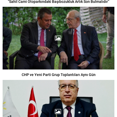
“Sahil Cami Otoparkındaki Başıbozukluk Artık Son Bulmalıdır”
CHP ve Yeni Parti Grup Toplantıları Aynı Gün