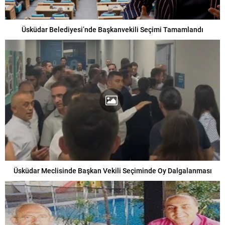
Üsküdar Belediyesi’nde Başkanvekili Seçimi Tamamlandı
Üsküdar Meclisinde Başkan Vekili Seçiminde Oy Dalgalanması