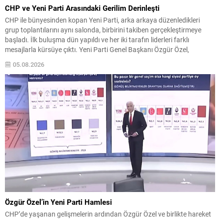
CHP ve Yeni Parti Arasındaki Gerilim Derinleşti
CHP ile bünyesinden kopan Yeni Parti, arka arkaya düzenledikleri
grup toplantılarını aynı salonda, birbirini takiben gerçekleştirmeye
başladı. İlk buluşma dün yapıldı ve her iki tarafın liderleri farklı
mesajlarla kürsüye çıktı. Yeni Parti Genel Başkanı Özgür Özel,
konuşmasında eski partisi CHP’ye yönelik sert eleştiriler yöneltti ve
05.08.2026
CHP’deki isimlere istifa çağrısında bulundu....
Özgür Özel’in Yeni Parti Hamlesi
CHP’de yaşanan gelişmelerin ardından Özgür Özel ve birlikte hareket