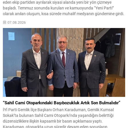
eden ekip partiden ayrılarak siyasi alanda yeni bir yön çizmeye
başladı. Temmuz sonunda kurulan ve kamuoyunda “Yeni Parti”
olarak anılan oluşum, kısa sürede muhalif medyanın gündemine girdi.
Kuruluşun hemen ardından bazı anket sonuçları kamuoyuna
07.08.2026
yansıyınca, partinin tabanda karşılık bulduğu iddiaları gündemi...
“Sahil Cami Otoparkındaki Başıbozukluk Artık Son Bulmalıdır”
İYİ Parti Gemlik İlçe Başkanı Orhan Karaduman, Gemlik Kumsal
Sokak’ta bulunan Sahil Cami Otoparkı’nda yaşandığını belirttiği
düzensizliklere ilişkin kapsamlı bir basın açıklaması yaptı.
Karaduman, otoparkta uzun süredir devam eden sorunların