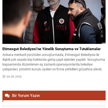
Etimesgut Belediyesi’ne Yönelik Soruşturma ve Tutuklamalar
Ankara merkezli yürütülen soruşturmada, Etimesgut Belediyesi ile
ilişkili çok sayıda kişi hakkında geniş çaplı işlemler yapıldı. Soruşturma
kapsamında düzenlenen eş zamanlı operasyonlarda belediye
çalışanları, yönetim kurulu üyeleri ve firma yetkilileri gözaltına alındı;
bazı adres ve iş yerlerinde arama-el koyma işlemleri gerçekleştirildi.
04.08.2026
İçişleri Bakanlığı, tutuklanan belediye başkanı hakkında geçici
görevden uzaklaştırma...
Bir Yorum Yazın