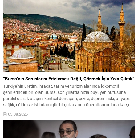
geçen...
“Bursa’nın Sorunlarını Ertelemek Değil, Çözmek İçin Yola Çıktık”
Türkiye’nin üretim, ihracat, tarım ve turizm alanında lokomotif
şehirlerinden biri olan Bursa, son yıllarda hızla büyüyen nüfusuna
paralel olarak ulaşım, kentsel dönüşüm, çevre, deprem riski, altyapı,
sağlık, eğitim ve istihdam gibi birçok alanda önemli sorunlarla karşı
karşıya bulunuyor. Yaklaşık dört milyonluk nüfusuyla Türkiye’nin en
05.08.2026
büyük metropollerinden biri olan kentte, yıllardır...