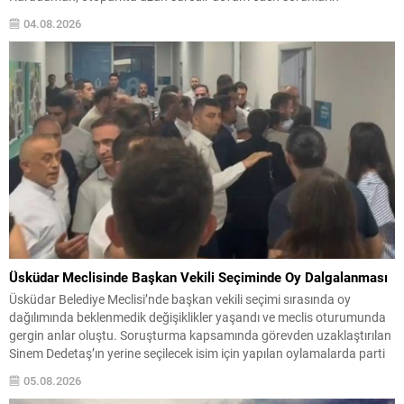
vatandaşların günlük yaşamını olumsuz etkilediğini savunarak,
04.08.2026
Gemlik Belediyesi’ni kalıcı çözümler üretmeye davet etti. Gemlik’in en
yoğun bölgelerinden biri olan Kumsal...
Üsküdar Meclisinde Başkan Vekili Seçiminde Oy Dalgalanması
Üsküdar Belediye Meclisi’nde başkan vekili seçimi sırasında oy
dağılımında beklenmedik değişiklikler yaşandı ve meclis oturumunda
gergin anlar oluştu. Soruşturma kapsamında görevden uzaklaştırılan
Sinem Dedetaş’ın yerine seçilecek isim için yapılan oylamalarda parti
içi dengeler gündemin merkezine oturdu. CHP’nin adayı Sibel Tan
05.08.2026
Çetinkaya ile AK Parti’nin adayı Dündar Ziya Gültekin arasında