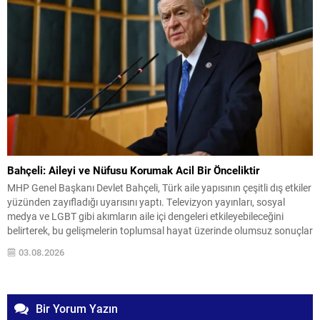
Bahçeli: Aileyi ve Nüfusu Korumak Acil Bir Önceliktir
MHP Genel Başkanı Devlet Bahçeli, Türk aile yapısının çeşitli dış etkiler
yüzünden zayıfladığı uyarısını yaptı. Televizyon yayınları, sosyal
medya ve LGBT gibi akımların aile içi dengeleri etkileyebileceğini
belirterek, bu gelişmelerin toplumsal hayat üzerinde olumsuz sonuçlar
doğurabileceğini ifade etti. Bahçeli, ailenin bir milletin varlığını
03.08.2026
sürdüren en temel kurumu olduğunu vurguladı. Ailenin...
Bir Yorum Yazın