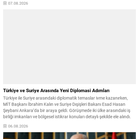
07.08.2026
kapsıyor. Daha önce Antalya ve İstanbul...
Türkiye ve Suriye Arasında Yeni Diplomasi Adımları
Türkiye ile Suriye arasındaki diplomatik temaslar ivme kazanırken,
MİT Başkanı İbrahim Kalın ve Suriye Dışişleri Bakanı Esad Hasan
Şeybani Ankara’da bir araya geldi. Görüşmede iki ülke arasındaki iş
birliği imkanları ve bölgesel istikrar konuları detaylı şekilde ele alındı.
Taraflar, komşu ülkelerle ilişkilerin güçlendirilmesinin gerekliliği
06.08.2026
üzerinde mutabık kaldı; ayrıca Suriye-Lübnan ilişkilerine...