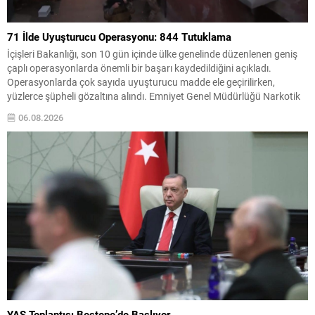
71 İlde Uyuşturucu Operasyonu: 844 Tutuklama
İçişleri Bakanlığı, son 10 gün içinde ülke genelinde düzenlenen geniş
çaplı operasyonlarda önemli bir başarı kaydedildiğini açıkladı.
Operasyonlarda çok sayıda uyuşturucu madde ele geçirilirken,
yüzlerce şüpheli gözaltına alındı. Emniyet Genel Müdürlüğü Narkotik
Suçlarla Mücadele Başkanlığı ile Cumhuriyet Başsavcılıkları
06.08.2026
koordinasyonunda yürütülen çalışmalarda, 71 ilde uyuşturucu ticareti
yapanlara yönelik eş zamanlı müdahaleler...
YAŞ Toplantısı Beştepe’de Başlıyor