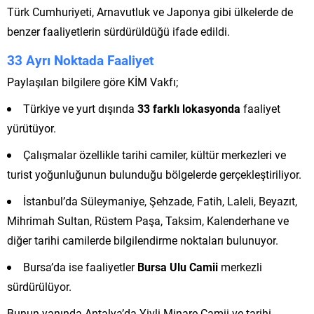
Türk Cumhuriyeti, Arnavutluk ve Japonya gibi ülkelerde de
benzer faaliyetlerin sürdürüldüğü ifade edildi.
33 Ayrı Noktada Faaliyet
Paylaşılan bilgilere göre KİM Vakfı;
Türkiye ve yurt dışında
33 farklı lokasyonda
faaliyet
yürütüyor.
Çalışmalar özellikle tarihi camiler, kültür merkezleri ve
turist yoğunluğunun bulunduğu bölgelerde gerçekleştiriliyor.
İstanbul’da Süleymaniye, Şehzade, Fatih, Laleli, Beyazıt,
Mihrimah Sultan, Rüstem Paşa, Taksim, Kalenderhane ve
diğer tarihi camilerde bilgilendirme noktaları bulunuyor.
Bursa’da ise faaliyetler
Bursa Ulu Camii
merkezli
sürdürülüyor.
Bunun yanında Antalya’da Yivli Minare Camii ve tarihi