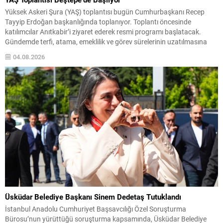
Yüksek Askeri Şura (YAŞ) toplantısı bugün Cumhurbaşkanı Recep
Tayyip Erdoğan başkanlığında toplanıyor. Toplantı öncesinde
katılımcılar Anıtkabir’i ziyaret ederek resmi programı başlatacak.
Gündemde terfi, atama, emeklilik ve görev sürelerinin uzatılmasına
ilişkin dosyalar bulunuyor. Kurul, kara, deniz ve hava kuvvetlerindeki
04.08.2026
rütbe hareketlerini ve kadrosuzluk ya da yaş haddi nedeniyle emekliye
ayrılacak personelin...
Üsküdar Belediye Başkanı Sinem Dedetaş Tutuklandı
İstanbul Anadolu Cumhuriyet Başsavcılığı Özel Soruşturma
Bürosu’nun yürüttüğü soruşturma kapsamında, Üsküdar Belediye