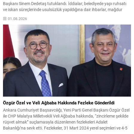
Başkanı Sinem Dedetaş tutuklandı. İddialar; belediyede yapı ruhsatı
ve iskan süreçlerinde usulsüzlük yapıldığına dair ihbarlar, mağdur
beyanları ve etkin pişmanlıktan yararlanan şüphelilerin ifadeleri
01.08.2026
üzerine şekillendi. 29 Temmuz sabahı İstanbul’da 11 adrese
düzenlenen eş zamanlı operasyonda belediye kadrosundan ve...
Özgür Özel ve Veli Ağbaba Hakkında Fezleke Gönderildi
Ankara Cumhuriyet Başsavcılığı, Yeni Parti Genel Başkanı Özgür Özel
ile CHP Malatya Milletvekili Veli Ağbaba hakkında, “zincirleme şekilde
rüşvet almak” suçlamasıyla düzenlenen fezlekeleri Adalet
Bakanlığı’na sevk etti. Fezlekeler, 31 Mart 2024 yerel seçimleri ve 4-5
Kasım 2023’teki CHP 38. Olağan Kurultayı sürecine ilişkin iddiaları