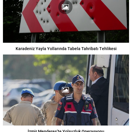
Karadeniz Yayla Yollarında Tabela Tahribatı Tehlikesi
İzmir Menderes’te Yolsuzluk Operasyonu