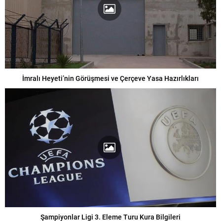
İmralı Heyeti’nin Görüşmesi ve Çerçeve Yasa Hazırlıkları
Şampiyonlar Ligi 3. Eleme Turu Kura Bilgileri