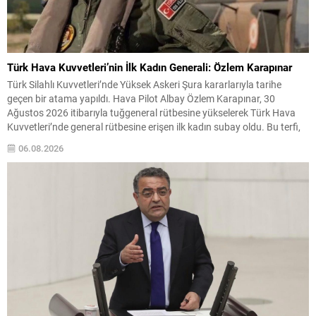
Türk Hava Kuvvetleri’nin İlk Kadın Generali: Özlem Karapınar
Türk Silahlı Kuvvetleri’nde Yüksek Askeri Şura kararlarıyla tarihe
geçen bir atama yapıldı. Hava Pilot Albay Özlem Karapınar, 30
Ağustos 2026 itibarıyla tuğgeneral rütbesine yükselerek Türk Hava
Kuvvetleri’nde general rütbesine erişen ilk kadın subay oldu. Bu terfi,
kadınların askeri komuta kademelerindeki temsiliyetinin güçlenmesi
06.08.2026
açısından önemli bir işaret niteliği taşıyor. YAŞ toplantısında...