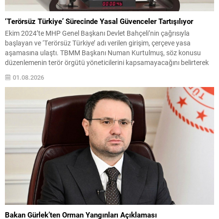
‘Terörsüz Türkiye’ Sürecinde Yasal Güvenceler Tartışılıyor
Ekim 2024’te MHP Genel Başkanı Devlet Bahçeli’nin çağrısıyla
başlayan ve ‘Terörsüz Türkiye’ adı verilen girişim, çerçeve yasa
aşamasına ulaştı. TBMM Başkanı Numan Kurtulmuş, söz konusu
düzenlemenin terör örgütü yöneticilerini kapsamayacağını belirterek
yasanın önümüzdeki hafta Meclis’e sunulacağını açıkladı. Yeni Parti
01.08.2026
Diyarbakır Milletvekili Sezgin Tanrıkulu, sürecin uygulama boyutuna
ilişkin açıklamalarda bulundu ve...
Bakan Gürlek’ten Orman Yangınları Açıklaması