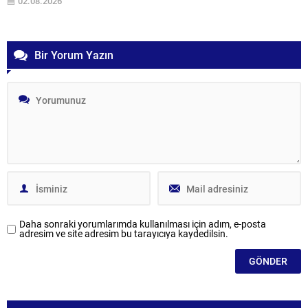
02.08.2026
yasa çalışmaları öncesinde yeniden kamuoyunun dikkatine sunan
Atatürkçü Düşünce Derneği (ADD)...
Bir Yorum Yazın
Daha sonraki yorumlarımda kullanılması için adım, e-posta
adresim ve site adresim bu tarayıcıya kaydedilsin.