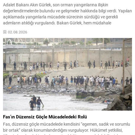
Adalet Bakanı Akın Gürlek, son orman yangınlarına ilişkin
değerlendirmelerde bulundu ve gelişmeler hakkında bilgi verdi. Yapılan
açıklamada yangınlarla mücadele sürecinin sürdüğü ve gerekli
adımların atıldığı vurgulandı. Bakan Gürlek, hem müdahale
koordinasyonunun hem de zarar gören bölgelere yönelik destek
02.08.2026
programlarının öncelikli olduğuna dikkat çekti. Konuyla ilgili alınan
tedbirlerin ve yürütülen çalışmaların...
Fas’ın Düzensiz Göçle Mücadeledeki Rolü
Fas, düzensiz göçle mücadelede kendisini “egemen, sadık ve sorumlu
bir ortak” olarak konumlandırdığını vurguluyor. Hükümet yetkilisi,