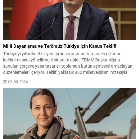
Millî Dayanışma ve Terörsüz Türkiye İçin Kanun Teklifi
Türkiye’yi yıllardır etkileyen terör sorununun tamamen ortadan
kaldırılmasına yönelik yeni bir adım atıldı. TBMM Başkanlığına
sunulan çerçeve yasa tasarısı, toplumun bütünleşmesini amaçlayan
düzenlemeleri içeriyor. Teklif, yaklaşık 360 milletvekilinin imzasıyla
teslim edildi ve İletişim Başkanı Burhanettin Duran tarafından
06.08.2026
kamuoyuna duyuruldu. Meclise Sunulan Teklifin Önemi Burhanettin
Duran, teklifin Millî Dayanışma ve Toplumsal...