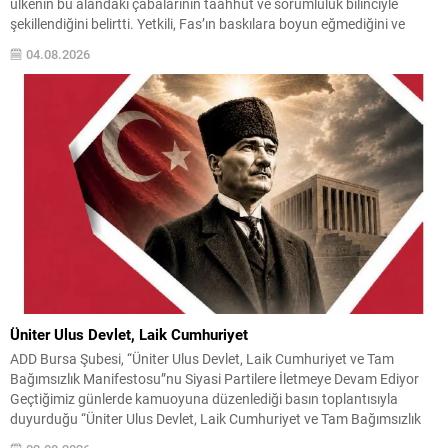
ülkenin bu alandaki çabalarının taahhüt ve sorumluluk bilinciyle
şekillendiğini belirtti. Yetkili, Fas’ın baskılara boyun eğmediğini ve
politikalarının ne şantaj ne de zorlama sonucu belirlendiğini ifade
04.08.2026
ederek, mücadelenin ortak bir sorumluluk olduğunu söyledi. İş birliği...
Üniter Ulus Devlet, Laik Cumhuriyet
ADD Bursa Şubesi, “Üniter Ulus Devlet, Laik Cumhuriyet ve Tam
Bağımsızlık Manifestosu”nu Siyasi Partilere İletmeye Devam Ediyor
Geçtiğimiz günlerde kamuoyuna düzenlediği basın toplantısıyla
duyurduğu “Üniter Ulus Devlet, Laik Cumhuriyet ve Tam Bağımsızlık
Manifestosu”nu, TBMM gündemine getirileceği ifade edilen çerçeve