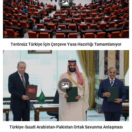
Terörsüz Türkiye İçin Çerçeve Yasa Hazırlığı Tamamlanıyor
Türkiye-Suudi Arabistan-Pakistan Ortak Savunma Anlaşması