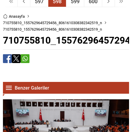
597
598
599
600
Anasayfa
710755810_1557629645729456_8061610308382342519_n
710755810_1557629645729456_8061610308382342519_n
710755810_15576296457294
Benzer Galeriler