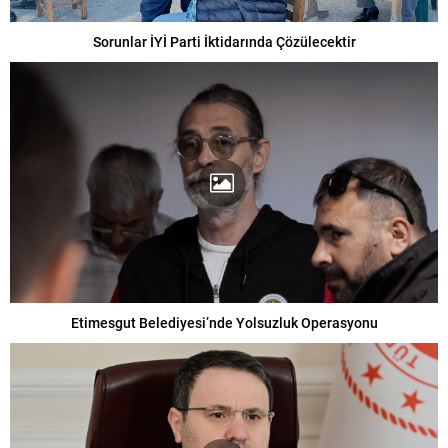
Sorunlar İYİ Parti İktidarında Çözülecektir
Etimesgut Belediyesi’nde Yolsuzluk Operasyonu