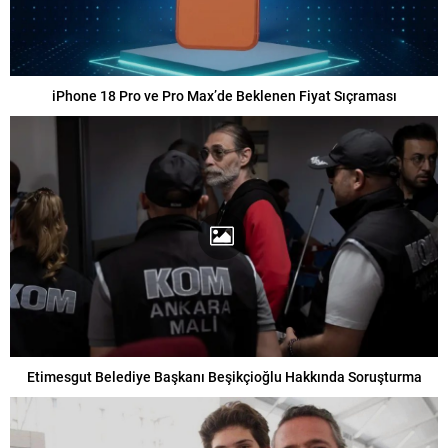
iPhone 18 Pro ve Pro Max’de Beklenen Fiyat Sıçraması
Etimesgut Belediye Başkanı Beşikçioğlu Hakkında Soruşturma