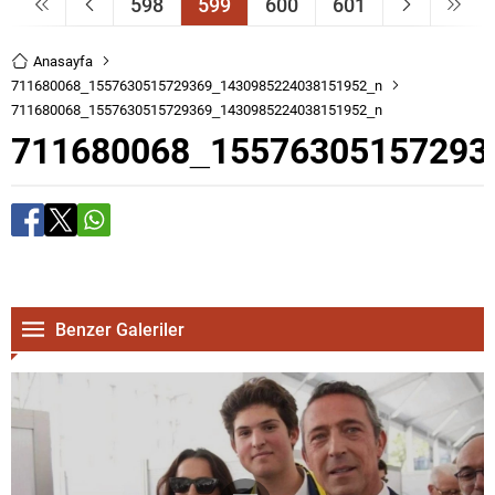
598
599
600
601
Anasayfa
711680068_1557630515729369_1430985224038151952_n
711680068_1557630515729369_1430985224038151952_n
711680068_15576305157293
Benzer Galeriler