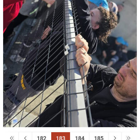
182
183
184
185