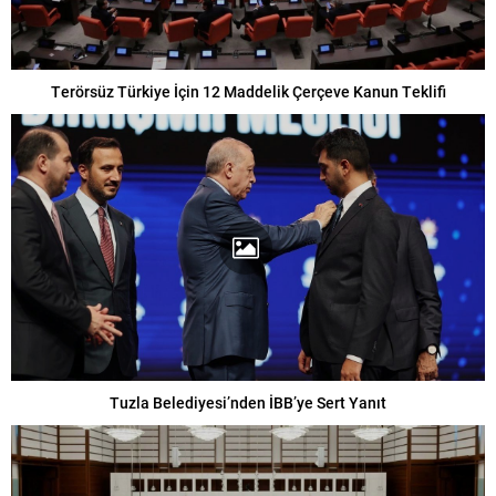
Terörsüz Türkiye İçin 12 Maddelik Çerçeve Kanun Teklifi
Tuzla Belediyesi’nden İBB’ye Sert Yanıt