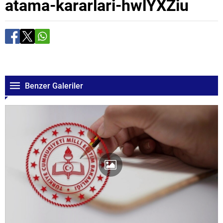
atama-kararlari-hwlYXZiu
Benzer Galeriler