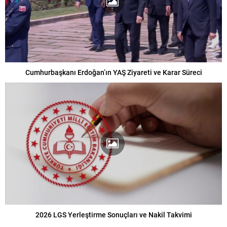
Cumhurbaşkanı Erdoğan’ın YAŞ Ziyareti ve Karar Süreci
2026 LGS Yerleştirme Sonuçları ve Nakil Takvimi