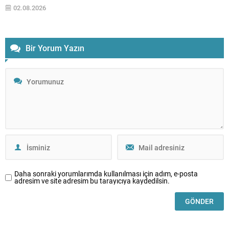
belirttikleri hak kayıplarına ilişkin tepkilerini sürdürüyor. Emekli
02.08.2026
memurlar, çalışma hayatları boyunca aldıkları maaşların emeklilik
döneminde belirli bir oranda korunacağı beklentisiyle görev
yaptıklarını ifade ederek, emekli aylıklarında yaşanan düşüşlerin...
Bir Yorum Yazın
Daha sonraki yorumlarımda kullanılması için adım, e-posta
adresim ve site adresim bu tarayıcıya kaydedilsin.