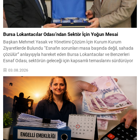
Bursa Lokantacılar Odası’ndan Sektör İçin Yoğun Mesai
Başkan Mehmet Yasak ve Yönetimi Çözüm İçin Kurum Kurum
Ziyaretlerde Bulundu “Esnafın sorunları masa başında değil, sahada
çözülür” anlayışıyla hareket eden Bursa Lokantacılar ve Benzerleri
Esnaf Odası, sektörün geleceği için kapsamlı temaslarını sürdürüyor
Bursa’da yeme-içme sektörünün yaşadığı sorunların çözümü, esnafın
03.08.2026
beklentilerinin karşılanması ve sektörün sürdürülebilir bir yapıya
kavuşması amacıyla çalışmalarını...