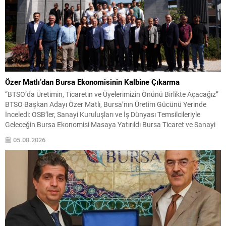
Özer Matlı’dan Bursa Ekonomisinin Kalbine Çıkarma
“BTSO’da Üretimin, Ticaretin ve Üyelerimizin Önünü Birlikte Açacağız”
BTSO Başkan Adayı Özer Matlı, Bursa’nın Üretim Gücünü Yerinde
İnceledi: OSB’ler, Sanayi Kuruluşları ve İş Dünyası Temsilcileriyle
Geleceğin Bursa Ekonomisi Masaya Yatırıldı Bursa Ticaret ve Sanayi
Odası (BTSO) Başkan Adayı Özer Matlı, Bursa ekonomisinin üretim
05.08.2026
damarlarını oluşturan önemli sanayi bölgeleri ve iş...