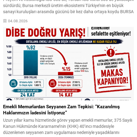
sürdürdü; Bursa merkezli üretim ekosistemi Türkiye’nin en büyük
sanayi kuruluşları arasında gücünü bir kez daha ortaya koydu BURSA
– Türkiye’nin köklü sanayi ve tarım-gıda gruplarından biri olan Matlı
04.08.2026
Şirketler Grubu, İstanbul Sanayi Odası (İSO) tarafından açıklanan
“Türkiye’nin 500 Büyük Sanayi...
Emekli Memurlardan Seyyanen Zam Tepkisi: “Kazanılmış
Haklarımızın İadesini İstiyoruz”
Uzun yıllar kamu hizmetinde görev yapan emekli memurlar, 375 Sayılı
Kanun Hükmünde Kararname’nin (KHK) 40’ıncı maddesiyle
düzenlenen seyyanen zam uygulaması nedeniyle yaşadıklarını