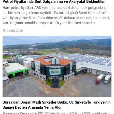
Petrol Fiyatlarında Sert Dalgalanma ve Akaryakıt Beklentileri
Ham petrol fiyatları, ABD ve İran arasındaki diplomatik gelişmelerle
birlikte hızlı bir gerileme kaydetti. Pazartesi günü Brent türü petrolün
varil fiyatı yüzde 5’ten fazla düşerek 80 doların altına indi; bu hareket,
ABD Başkanı Donald Trump’ın İran’a yönelik askeri harekâtı
durdurması ve barış görüşmelerinin yeniden başlamasının
03.08.2026
açıklanmasıyla tetiklendi. Enerji piyasalarındaki dalgalanma,...
Bursa’dan Doğan Matlı Şirketler Grubu, Üç Şirketiyle Türkiye’nin
Sanayi Devleri Arasında Yerini Aldı
Proyem ve Keskinoğlu İSO 500’de, Yörsan İSO İkinci 500’de yükselişini