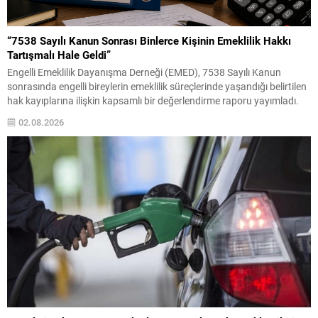
“7538 Sayılı Kanun Sonrası Binlerce Kişinin Emeklilik Hakkı
Tartışmalı Hale Geldi”
Engelli Emeklilik Dayanışma Derneği (EMED), 7538 Sayılı Kanun
sonrasında engelli bireylerin emeklilik süreçlerinde yaşandığı belirtilen
hak kayıplarına ilişkin kapsamlı bir değerlendirme raporu yayımladı.
Haziran 2026 tarihli “7538 Sayılı Kanun Sonrası Engelli Emekliliğinde
02.08.2026
Ortaya Çıkan Hak Kayıplarına İlişkin İstatistiksel Değerlendirme ve
Katılımcı Beyanları Raporu” başlıklı çalışmada, yasa değişikliğinin
uygulamadaki etkileri anket...