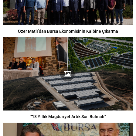
Özer Matlı’dan Bursa Ekonomisinin Kalbine Çıkarma
“18 Yıllık Mağduriyet Artık Son Bulmalı”