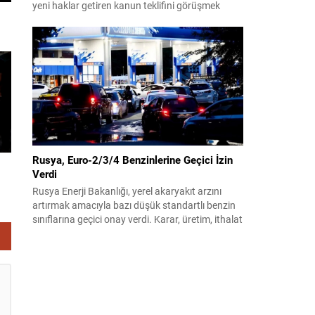
yeni haklar getiren kanun teklifini görüşmek
üzere toplandı. Görüşmelerin sonunda teklif
komisyonda kabul edildi ve bir dizi düzenleme
benimsendi. Teklif kapsamında, vazife
malullerinden hayatını kaybedenlerin anne ve
babalarına bağlanacak aylık tutarının, net asgari
ücretin altında olmayacağı hükme bağlanıyor....
Rusya, Euro-2/3/4 Benzinlerine Geçici İzin
Verdi
Rusya Enerji Bakanlığı, yerel akaryakıt arzını
artırmak amacıyla bazı düşük standartlı benzin
sınıflarına geçici onay verdi. Karar, üretim, ithalat
ve satışa yönelik uygulanacak sınırlamaları 1
Temmuz 2027’ye kadar kaldırıyor. Açıklamada
bu düzenlemenin kalıcı bir çevre politikası
değişikliği anlamına gelmediği vurgulanıyor;
kararın geçici olduğu ve uzun vadeli çevre
hedeflerinden sapma amaçlanmadığı...