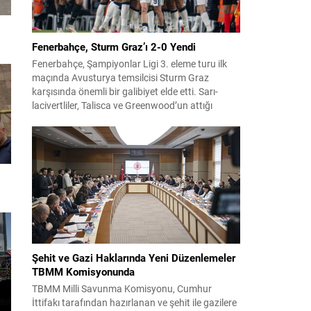
Fenerbahçe, Sturm Graz’ı 2-0 Yendi
Fenerbahçe, Şampiyonlar Ligi 3. eleme turu ilk
maçında Avusturya temsilcisi Sturm Graz
karşısında önemli bir galibiyet elde etti. Sarı-
lacivertliler, Talisca ve Greenwood’un attığı
gollerle sahadan 2-0 üstün ayrıldı ve rövanş
öncesi avantaj sağladı. Karşılaşma sonrası
takım yönetimi mücadeleyi değerlendirdi ve
gelecek planlarına dair bilgi verdi. Futboldan
sorumlu yönetici Cihan Kamer,...
Şehit ve Gazi Haklarında Yeni Düzenlemeler
TBMM Komisyonunda
TBMM Milli Savunma Komisyonu, Cumhur
İttifakı tarafından hazırlanan ve şehit ile gazilere