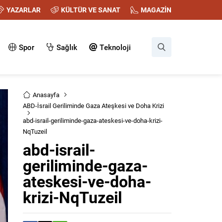
YAZARLAR
KÜLTÜR VE SANAT
MAGAZİN
Spor
Sağlık
Teknoloji
Anasayfa
ABD-İsrail Geriliminde Gaza Ateşkesi ve Doha Krizi
abd-israil-geriliminde-gaza-ateskesi-ve-doha-krizi-
NqTuzeil
abd-israil-
geriliminde-gaza-
ateskesi-ve-doha-
krizi-NqTuzeil