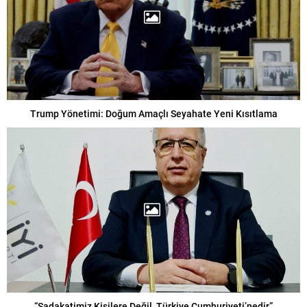
Trump Yönetimi: Doğum Amaçlı Seyahate Yeni Kısıtlama
“Sadakatimiz Kişilere Değil, Türkiye Cumhuriyeti’nedir”