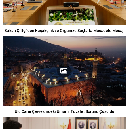
Bakan Çiftçi’den Kaçakçılık ve Organize Suçlarla Mücadele Mesajı
Ulu Cami Çevresindeki Umumi Tuvalet Sorunu Çözüldü