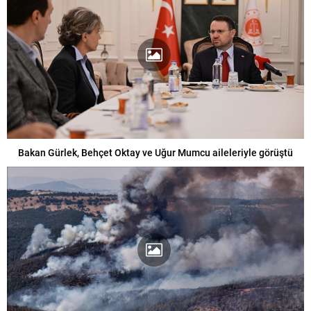
Bakan Gürlek, Behçet Oktay ve Uğur Mumcu aileleriyle görüştü