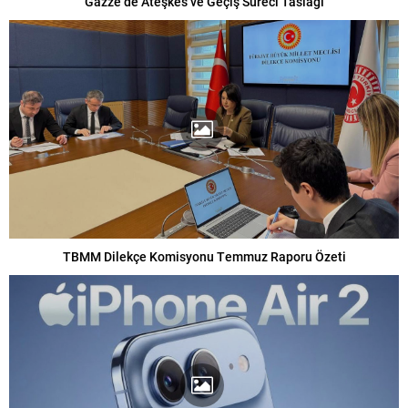
Gazze’de Ateşkes ve Geçiş Süreci Taslağı
TBMM Dilekçe Komisyonu Temmuz Raporu Özeti