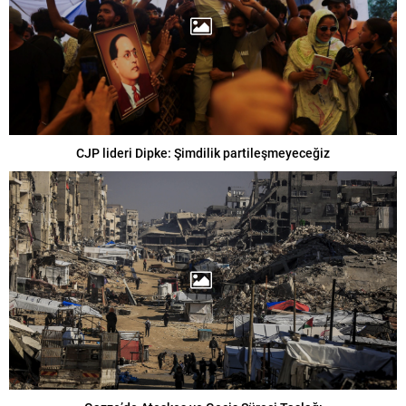
CJP lideri Dipke: Şimdilik partileşmeyeceğiz