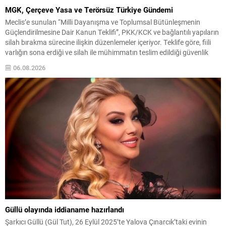
MGK, Çerçeve Yasa ve Terörsüz Türkiye Gündemi
Meclis’e sunulan “Milli Dayanışma ve Toplumsal Bütünleşmenin
Güçlendirilmesine Dair Kanun Teklifi”, PKK/KCK ve bağlantılı yapıların
silah bırakma sürecine ilişkin düzenlemeler içeriyor. Teklife göre, fiili
varlığın sona erdiği ve silah ile mühimmatın teslim edildiği güvenlik
birimlerince tespit edilecek; bu tespitin MGK kararıyla teyidi
06.08.2026
öngörülüyor. Kanun teklifinin Meclis kaydının ardından Milli
Güvenlik...
Güllü olayında iddianame hazırlandı
Şarkıcı Güllü (Gül Tut), 26 Eylül 2025’te Yalova Çınarcık’taki evinin