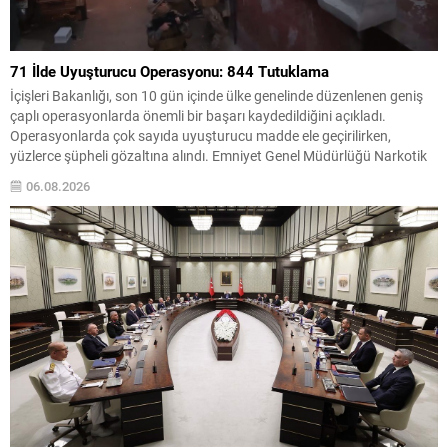
71 İlde Uyuşturucu Operasyonu: 844 Tutuklama
İçişleri Bakanlığı, son 10 gün içinde ülke genelinde düzenlenen geniş
çaplı operasyonlarda önemli bir başarı kaydedildiğini açıkladı.
Operasyonlarda çok sayıda uyuşturucu madde ele geçirilirken,
yüzlerce şüpheli gözaltına alındı. Emniyet Genel Müdürlüğü Narkotik
Suçlarla Mücadele Başkanlığı ile Cumhuriyet Başsavcılıkları
06.08.2026
koordinasyonunda yürütülen çalışmalarda, 71 ilde uyuşturucu ticareti
yapanlara yönelik eş zamanlı müdahaleler...