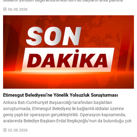
ilişkin şüphelerin giderilmesi amacıyla kapsamlı adımlar atılacağı
06.08.2026
vurgulandı. Görüşmelerin ilkinde eski Özel Harekat Daire Başkanı
Behçet Oktay’ın...
Etimesgut Belediyesi’ne Yönelik Yolsuzluk Soruşturması
Ankara Batı Cumhuriyet Başsavcılığı tarafından başlatılan
soruşturmada; Etimesgut Belediyesi ile bağlantılı iddialar üzerine
geniş çaplı bir operasyon gerçekleştirildi. Operasyon kapsamında,
aralarında Belediye Başkanı Erdal Beşikçioğlu’nun da bulunduğu çok
sayıda kişi gözaltına alındı. Toplam 55 şüphelinin emniyetteki işlemleri
02.08.2026
tamamlandıktan sonra, adliyeye sevk edildikleri bildirildi. Soruşturma