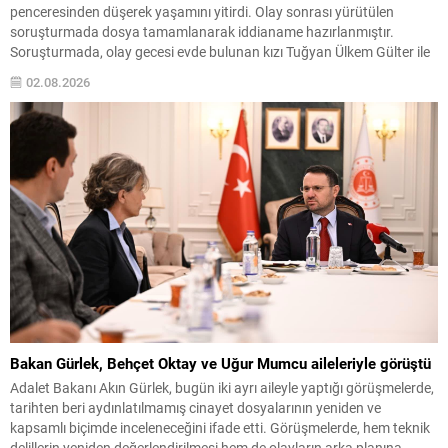
penceresinden düşerek yaşamını yitirdi. Olay sonrası yürütülen
soruşturmada dosya tamamlanarak iddianame hazırlanmıştır.
Soruşturmada, olay gecesi evde bulunan kızı Tuğyan Ülkem Gülter ile
Gülter’in arkadaşı Sultan Nur Ulu hakkında suçlamalar gündeme
02.08.2026
geldi. İddialara göre Güllü pencereden bakarken aşağı itildi; bu
iddialar...
Bakan Gürlek, Behçet Oktay ve Uğur Mumcu aileleriyle görüştü
Adalet Bakanı Akın Gürlek, bugün iki ayrı aileyle yaptığı görüşmelerde,
tarihten beri aydınlatılmamış cinayet dosyalarının yeniden ve
kapsamlı biçimde inceleneceğini ifade etti. Görüşmelerde, hem teknik
delillerin yeniden değerlendirilmesi hem de olayların arka planına