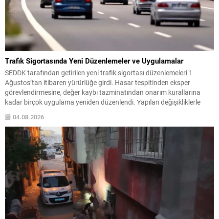
Trafik Sigortasında Yeni Düzenlemeler ve Uygulamalar
SEDDK tarafından getirilen yeni trafik sigortası düzenlemeleri 1
Ağustos’tan itibaren yürürlüğe girdi. Hasar tespitinden eksper
görevlendirmesine, değer kaybı tazminatından onarım kurallarına
kadar birçok uygulama yeniden düzenlendi. Yapılan değişikliklerle
amaç, süreçlerde şeffaflık, tarafsızlık ve standartlaşma sağlamak.
04.08.2026
Özellikle ekspertiz uygulamaları ve hasar bildirim mekanizmalarında
merkezi sistemlerin kullanımı öne çıkıyor. Akıllı Eksper Ataması...