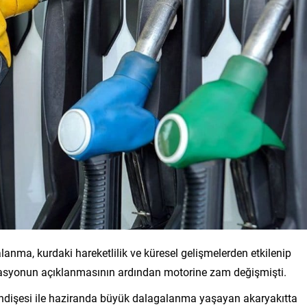
galanma, kurdaki hareketlilik ve küresel gelişmelerden etkilenip
lasyonun açıklanmasının ardından motorine zam değişmişti.
ı endişesi ile haziranda büyük dalagalanma yaşayan akaryakıtta