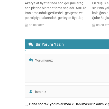
Akaryakıt fiyatlarında son gelişme araç
En düşük em
sahiplerine bir rahatlama sağladı. ABD ile
sınırının ya
İran arasındaki gerilimdeki gevşeme ve
kaldığına 
petrol piyasalarındaki gerileyen fiyatlar,
Şube Başka
motorin üzerinde art arda indirim
karşılanma
05.08.2026
03.08.20
beklentisini gündeme getirdi. Dünkü 1,05
derinleşece
liralık düşüşün ardından gece yarısından
temmuzda e
itibaren motorinin litre fiyatında yeni bir
yüzde 1,78 
indirim daha uygulanması bekleniyor.
göre yüzde 
Bir Yorum Yazın
Yetkililer, pompaya yansıma kararını
ortalamala
resmi...
Daha sonraki yorumlarımda kullanılması için adım, e-p