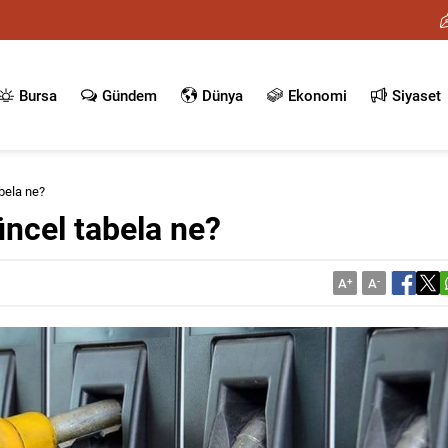
Bursa
Gündem
Dünya
Ekonomi
Siyaset
abela ne?
üncel tabela ne?
A
+
A
-