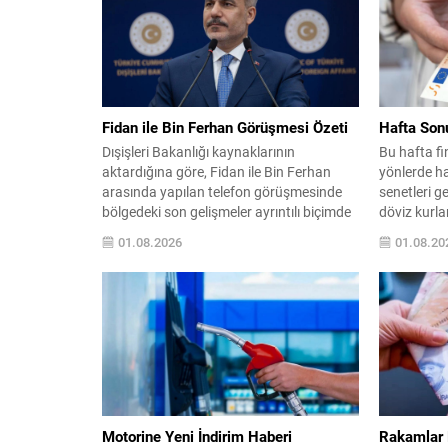
Fidan ile Bin Ferhan Görüşmesi Özeti
Hafta Son
Dışişleri Bakanlığı kaynaklarının
Bu hafta fi
aktardığına göre, Fidan ile Bin Ferhan
yönlerde ha
arasında yapılan telefon görüşmesinde
senetleri g
bölgedeki son gelişmeler ayrıntılı biçimde
döviz kurlar
ele alındı. Taraflar, yaşanan çatışmaların
sınırlı bir 
01.08.2026
01.08.20
sona erdirilmesine yönelik sürdürülen
endeksi ha
gayretleri değerlendirdi. Görüşmede
değer kayb
çatışmaların durdurulması ve insani
tamamladı.
durumun iyileştirilmesine yönelik
13.216,16,
atılabilecek adımlar üzerinde duruldu.
gördü ve t
Diplomatik kanalların etkin biçimde
kullanılması ve gerekli koordinasyonun
sağlanması...
Motorine Yeni İndirim Haberi
Rakamlar 