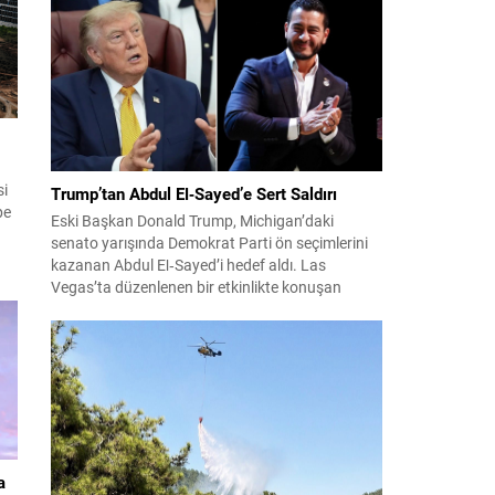
konuları detaylı şekilde ele alındı. Taraflar, komşu
ülkelerle ilişkilerin güçlendirilmesinin gerekliliği
üzerinde mutabık kaldı; ayrıca Suriye-Lübnan
ilişkilerine...
si
Trump’tan Abdul El‑Sayed’e Sert Saldırı
pe
Eski Başkan Donald Trump, Michigan’daki
senato yarışında Demokrat Parti ön seçimlerini
kazanan Abdul El‑Sayed’i hedef aldı. Las
Vegas’ta düzenlenen bir etkinlikte konuşan
Trump, El‑Sayed’i İsrail ve Yahudi toplumuna
ne
karşı olumsuz duygular taşıyan bir kişi olmakla
suçladı ve onu “komünist” olarak nitelendirdi.
Trump, konuşmasında El‑Sayed’in “Yahudilerden
am
nefret ettiğini” öne sürerek, bu...
.
a