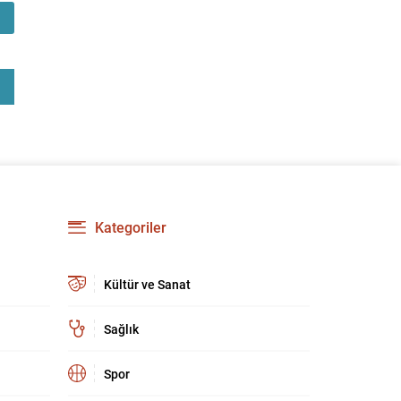
kültür ve sanat camiasında derin üzüntü yarattı.
Kaybettiklerimizin anısına, yaşamları boyunca
üretip bıraktıkları eserler ve katkılar yeniden
hatırlanıyor; sanat dünyasının hafızasında
kalıcı...
Kategoriler
Kültür ve Sanat
Sağlık
Spor