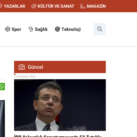
YAZARLAR
KÜLTÜR VE SANAT
MAGAZİN
Spor
Sağlık
Teknoloji
Güncel
Tümünü Gör
İBB Yolsuzluk Soruşturmasında 53 Tutuklu