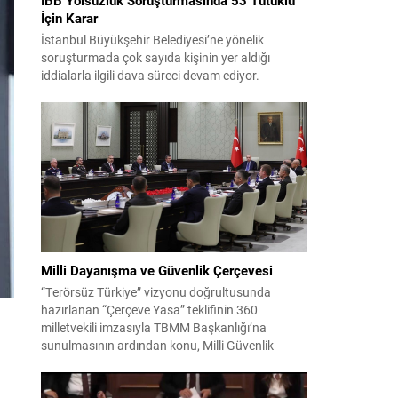
İçin Karar
İstanbul Büyükşehir Belediyesi’ne yönelik
soruşturmada çok sayıda kişinin yer aldığı
iddialarla ilgili dava süreci devam ediyor.
Mahkeme, savcının görüşünü aldıktan sonra
sanıkların tutukluluk hallerini ayrı ayrı
değerlendirdi. İnceleme sonucunda, aralarında
Ekrem İmamoğlu’nun da bulunduğu 53 tutuklu
hakkında tutukluluk hallerinin sürdürülmesine
karar verildi. İddialar ve değerlendirilen talepler
Soruşturma kapsamında sanıklara yöneltilen...
Milli Dayanışma ve Güvenlik Çerçevesi
“Terörsüz Türkiye” vizyonu doğrultusunda
hazırlanan “Çerçeve Yasa” teklifinin 360
milletvekili imzasıyla TBMM Başkanlığı’na
sunulmasının ardından konu, Milli Güvenlik
Kurulu (MGK) toplantısında ele alınmıştır.
Toplantı sonrası yayımlanan sekiz maddelik