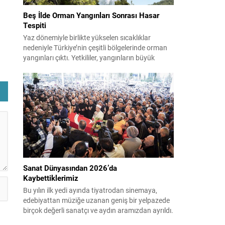
Beş İlde Orman Yangınları Sonrası Hasar
Tespiti
Yaz dönemiyle birlikte yükselen sıcaklıklar
nedeniyle Türkiye’nin çeşitli bölgelerinde orman
yangınları çıktı. Yetkililer, yangınların büyük
ölçüde kontrol altına alınmasına rağmen riskin
e
sürmesi nedeniyle vatandaşları dikkatli olmaya
çağırıyor. Çevre, Şehircilik ve İklim Değişikliği
Bakanı Murat Kurum, beş ilde yapılan hasar
tespitlerinin sonuçlarını paylaştı ve etkilenenlerin
yanında olunacağını vurguladı. Kayıtlar ve
tespit...
Sanat Dünyasından 2026’da
Kaybettiklerimiz
Bu yılın ilk yedi ayında tiyatrodan sinemaya,
edebiyattan müziğe uzanan geniş bir yelpazede
birçok değerli sanatçı ve aydın aramızdan ayrıldı.
Her biri kendi alanında iz bırakan isimlerin vefatı,