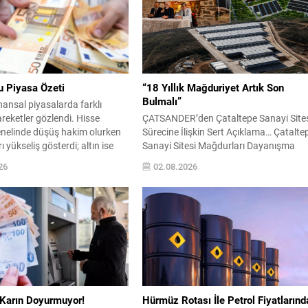
u Piyasa Özeti
“18 Yıllık Mağduriyet Artık Son
Bulmalı”
nansal piyasalarda farklı
reketler gözlendi. Hisse
ÇATSANDER’den Çataltepe Sanayi Site
enelinde düşüş hakim olurken
Sürecine İlişkin Sert Açıklama… Çatalte
ı yükseliş gösterdi; altın ise
Sanayi Sitesi Mağdurları Dayanışma
geri çekilme yaşadı. BIST 100
Derneği (ÇATSANDER), yıllardır
26
02.08.2026
ftayı önceki kapanışa göre
gündemde olan Çataltepe Sanayi Sitesi
ederek 13.458,10 puandan
Projesi’ne ilişkin kapsamlı bir açıklama
 Endeks hafta içinde en düşük
yaparak, proje sürecinde yaşandığını ö
 en yüksek 14.085,39 puanı
sürdükleri hukuka aykırılıkların ve
oplamda...
mağduriyetlerin araştırılmasını istedi.
Dernek yönetimi, yaklaşık 18 yıldır dev
eden sürecin Bursa esnafını maddi ve..
Karın Doyurmuyor!
Hürmüz Rotası İle Petrol Fiyatlarınd