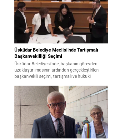
bildiri, ülke güvenliği ve bölgesel gelişmelere dair
değerlendirmeleri içermektedir. Yaklaşık 2 saat
15 dakika süren oturumun sonuç metninde;
terörle mücadele, bölgesel istikrar,...
Üsküdar Belediye Meclisi’nde Tartışmalı
Başkanvekilliği Seçimi
Üsküdar Belediyesi’nde, başkanın görevden
uzaklaştırılmasının ardından gerçekleştirilen
başkanvekili seçimi, tartışmalı ve hukuki
itirazlara konu olacak uygulamalarla gündeme
geldi. Yapılan oylamada usul ve gizlilikle ilgili
ciddi iddialar ortaya atıldı; bazı oyların geçersiz
sayılması ve meclis içindeki yönlendirmeler
kamuoyunda tepkilere yol açtı. Seçim sürecinde
yaşanan gelişmeler, parti grupları arasındaki
gerilimi artırdı. CHP’nin...