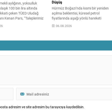
Düşüş
ekli aylığının, yoksulluk
klaşık 100 bin lira altında
Hürmüz Boğazı’nda kısmi bir yeniden
dikkati çeken TÜED Uludağ
açılma beklentisi, küresel petrol
nı Kenan Pars, “Taleplerimiz
fiyatlarında aşağı yönlü hareketi
dıkça aradaki uçurum
sürdürdü. WTI ham petrol üç seanstan
26
06.08.2026
k.” dedi. TÜİK’e göre
sonra varil başına yaklaşık 73 dolar
nflasyonda önceki aya göre
seviyelerinde işlem görürken, Türkiye
artış, önceki yılın aynı ayına
piyasalarının takip ettiği Brent petrol is
31,75 artış ve 12 aylık
yaklaşık 78 dolar civarındaydı. İran ile
ra göre yüzde...
Umman arasında varılan ve Hürmüz
üzerinden alternatif bir nakliye...
osta adresim ve site adresim bu tarayıcıya kaydedilsin.