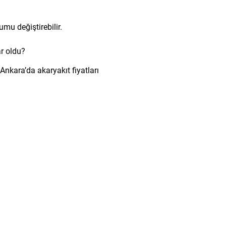
mu değiştirebilir.
ar oldu?
Ankara’da akaryakıt fiyatları