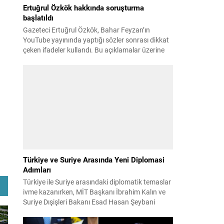
Ertuğrul Özkök hakkında soruşturma
başlatıldı
Gazeteci Ertuğrul Özkök, Bahar Feyzan’ın
YouTube yayınında yaptığı sözler sonrası dikkat
çeken ifadeler kullandı. Bu açıklamalar üzerine
İstanbul Cumhuriyet Başsavcılığı tarafından
Özkök hakkında ‘Cumhurbaşkanına hakaret’
suçundan re’sen soruşturma başlatıldı. Özkök,
hakkındaki soruşturma kapsamında
Çağlayan’daki İstanbul Adalet Sarayı’na giderek
savcılığa ifade verdi. İfadesinin ardından
adliyeden ayrıldığı bildirildi. Programdaki sözleri
ve savunması...
Türkiye ve Suriye Arasında Yeni Diplomasi
Adımları
Türkiye ile Suriye arasındaki diplomatik temaslar
ivme kazanırken, MİT Başkanı İbrahim Kalın ve
Suriye Dışişleri Bakanı Esad Hasan Şeybani
Ankara’da bir araya geldi. Görüşmede iki ülke
arasındaki iş birliği imkanları ve bölgesel istikrar