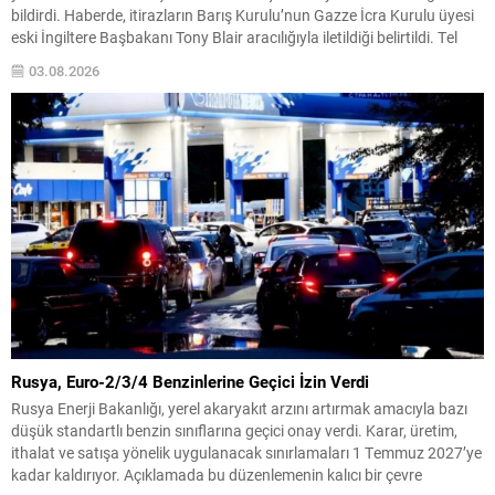
bildirdi. Haberde, itirazların Barış Kurulu’nun Gazze İcra Kurulu üyesi
eski İngiltere Başbakanı Tony Blair aracılığıyla iletildiği belirtildi. Tel
Aviv yönetiminin en önemli çekincelerinden biri, İsrail ordusunun
03.08.2026
saldırılarının tamamen durmasını kabul etmemesi oldu....
Rusya, Euro-2/3/4 Benzinlerine Geçici İzin Verdi
Rusya Enerji Bakanlığı, yerel akaryakıt arzını artırmak amacıyla bazı
düşük standartlı benzin sınıflarına geçici onay verdi. Karar, üretim,
ithalat ve satışa yönelik uygulanacak sınırlamaları 1 Temmuz 2027’ye
kadar kaldırıyor. Açıklamada bu düzenlemenin kalıcı bir çevre