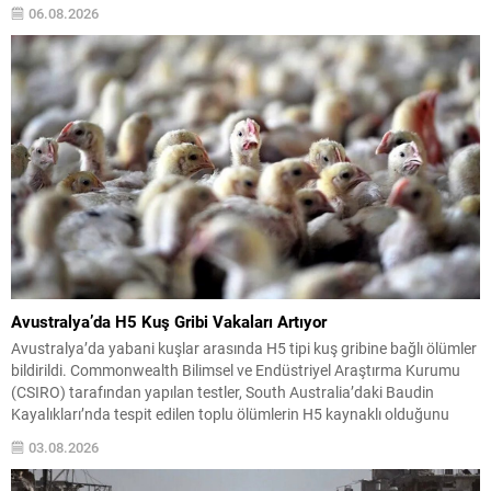
politikası değişikliği anlamına gelmediği vurgulanıyor; kararın geçici
06.08.2026
olduğu ve uzun vadeli çevre hedeflerinden sapma amaçlanmadığı...
Avustralya’da H5 Kuş Gribi Vakaları Artıyor
Avustralya’da yabani kuşlar arasında H5 tipi kuş gribine bağlı ölümler
bildirildi. Commonwealth Bilimsel ve Endüstriyel Araştırma Kurumu
(CSIRO) tarafından yapılan testler, South Australia’daki Baudin
Kayalıkları’nda tespit edilen toplu ölümlerin H5 kaynaklı olduğunu
doğruladı. Vaka teyitleri sadece South Australia ile sınırlı kalmadı;
03.08.2026
Western Australia, New South Wales, Queensland ve Victoria’da da...