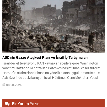
ABD’nin Gazze Ateşkesi Planı ve İsrail İç Tartışmaları
İsrail devlet televizyonu KAN kaynaklı haberlere göre, Washington
yönetimi Gazze’de iki haftalık bir ateşkes başlatılması ve bu süreçte
Hamas’ın silahsızlandırılmasına yönelik planın uygulanması için Tel
Aviv üzerinde baskı kuruyor. İsrail Hükümeti Genel Sekreteri Yossi
Fuchs’un, çok uluslu güçlerin Gazze’ye konuşlandırılmasını öngören
08.08.2026
anlaşmanın henüz İsrail tarafından imzalanmadığını kabine üyelerine
ilettiği belirtildi....
Bir Yorum Yazın