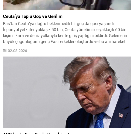
Ceuta’ya Toplu Göç ve Gerilim
Fas’tan Ceuta’ya doğru beklenmedik bir göç dalgası yaşandı;
İspanyol yetkililer yaklaşık 50 bin, Ceuta yönetimi ise yaklaşık 60 bin
kişinin kara ve deniz yollarıyla kente giriş yaptığını bildirdi. Gelenlerin
büyük çoğunluğunu genç Faslı erkekler oluşturdu ve bu ani hareket
şehirde günlük yaşamı derinden etkiledi. Şehrin nüfusu yaklaşık 84 bin
02.08.2026
olduğu...