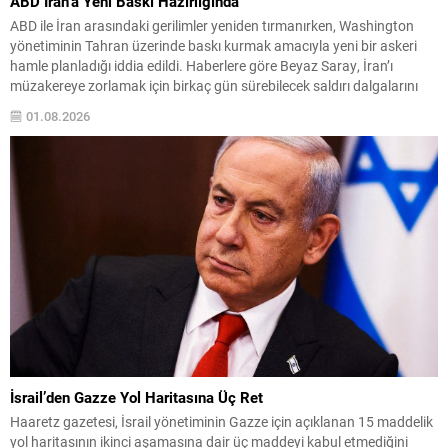
ABD İran’a Yeni Baskı Hazırlığında
ABD ile İran arasındaki gerilimler yeniden tırmanırken, Washington
yönetiminin Tahran üzerinde baskı kurmak amacıyla yeni bir askeri
hamle planladığı iddia edildi. Haberlere göre Beyaz Saray, İran’ı
müzakereye zorlamak için birkaç gün sürebilecek saldırı dalgalarını
devreye sokmayı değerlendirdi. Wall Street Journal’in hükümet
01.08.2026
kaynaklarına dayandırdığı haber, olası operasyonların bu hafta sonu
itibarıyla...
İsrail’den Gazze Yol Haritasına Üç Ret
Haaretz gazetesi, İsrail yönetiminin Gazze için açıklanan 15 maddelik
yol haritasının ikinci aşamasına dair üç maddeyi kabul etmediğini