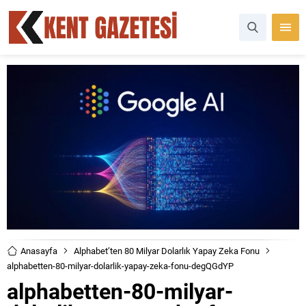
Anasayfa
Alphabet’ten 80 Milyar Dolarlık Yapay Zeka Fonu
alphabetten-80-milyar-dolarlik-yapay-zeka-fonu-degQGdYP
alphabetten-80-milyar-