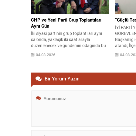
yıllardır...
olmadığını,
CHP ve Yeni Parti Grup Toplantıları
“Güçlü Teş
Aynı Gün
İYİ PARTİ 
İki siyasi partinin grup toplantıları aynı
GÖREVLENDİ
salonda, yaklaşık iki saat arayla
Başkanlığı 
düzenlenecek ve gündemin odağında bu
atandı; İlç
konuşmalar olacak. CHP Genel Başkanı
“Güçlü Teşk
04.08.2026
04.08.20
Kemal Kılıçdaroğlu, göreve dönüşünün
BURSA / YIL
ardından ilk kez parti grubunda
Teşkilatı, 
konuşacak; konuşmasının saat 13.30’da
güçlendirec
yapılması planlanıyor. Yeni Parti’nin ilk
daha hayata
Bir Yorum Yazın
grup toplantısı ve teşkilatlanma Yeni Parti
Seyis‘in ö
Genel Başkanı Özgür Özel, partisinin...
teşkilatla