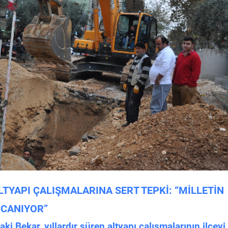
TYAPI ÇALIŞMALARINA SERT TEPKİ: “MİLLETİN
RCANIYOR”
i Bekar, yıllardır süren altyapı çalışmalarının ilçeyi