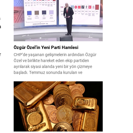
çıktısı, üç ülkenin imza attığı Mekke Ortak
Savunma Anlaşması oldu. Anlaşma; ortak
güvenlik yaklaşımıyla bölgesel barış, istikrar...
a
a
Özgür Özel’in Yeni Parti Hamlesi
r
CHP’de yaşanan gelişmelerin ardından Özgür
Özel ve birlikte hareket eden ekip partiden
ayrılarak siyasi alanda yeni bir yön çizmeye
başladı. Temmuz sonunda kurulan ve
kamuoyunda “Yeni Parti” olarak anılan oluşum,
kısa sürede muhalif medyanın gündemine girdi.
Kuruluşun hemen ardından bazı anket sonuçları
kamuoyuna yansıyınca, partinin tabanda karşılık
bulduğu iddiaları gündemi...