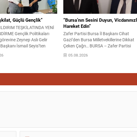
 ilçenin sosyal, ekonomik...
kilat, Güçlü Gençlik”
“Bursa’nın Sesini Duyun, Vicdanınız
Hareket Edin”
YILDIRIM TEŞKİLATINDA YENİ
RME Gençlik Politikaları
Zafer Partisi Bursa İl Başkanı Cihat
görevine Zeynep Aslı Gelir
Gazi’den Bursa Milletvekillerine Dikkat
e Başkanı İsmail Seyis’ten
Çeken Çağrı… BURSA – Zafer Partisi
ilat, Güçlü Gençlik” vurgusu
Bursa İl Başkanı Cihat Gazi, Bursa’nın
26
05.08.2026
DIRIM – İYİ Parti Yıldırım İlçe
kronikleşen sorunları ve kentin Türkiye
teşkilatlanma çalışmalarını
Büyük Millet Meclisi’ndeki temsil gücü
ek yeni bir görevlendirmeyi
üzerine dikkat çeken açıklamalarda
 geçirdi. İlçe Başkanı İsmail
bulundu. Vatandaşların Bursa
ncülüğünde yürütülen
milletvekillerini ne kadar tanıdığına ilişk
nma süreci kapsamında...
yapılan sokak röportajlarını değerlendi
Gazi, ortaya...