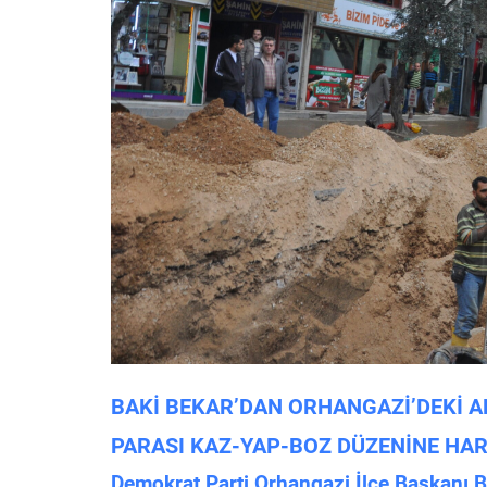
BAKİ BEKAR’DAN ORHANGAZİ’DEKİ AL
PARASI KAZ-YAP-BOZ DÜZENİNE HA
Demokrat Parti Orhangazi İlçe Başkanı Bak