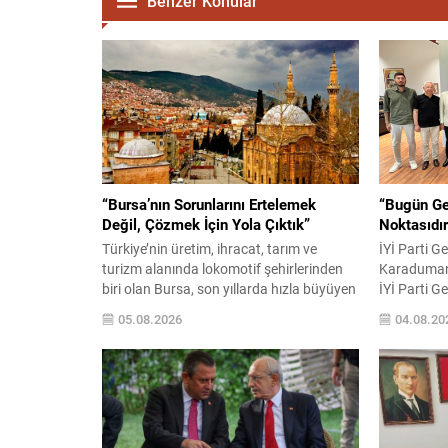
Benzer Konular
“Bursa’nın Sorunlarını Ertelemek
“Bugün Ge
Değil, Çözmek İçin Yola Çıktık”
Noktasıdır
Türkiye’nin üretim, ihracat, tarım ve
İYİ Parti G
turizm alanında lokomotif şehirlerinden
Karaduman
biri olan Bursa, son yıllarda hızla büyüyen
İYİ Parti G
nüfusuna paralel olarak ulaşım, kentsel
Karaduman,
05.08.2026
04.08.20
dönüşüm, çevre, deprem riski, altyapı,
futbol hede
sağlık, eğitim ve istihdam gibi birçok
yeni yapıla
alanda önemli sorunlarla karşı karşıya
bir değerle
bulunuyor. Yaklaşık dört milyonluk
geleceği adı
nüfusuyla Türkiye’nin en büyük
belirten K
metropollerinden biri olan kentte,
saha içinde