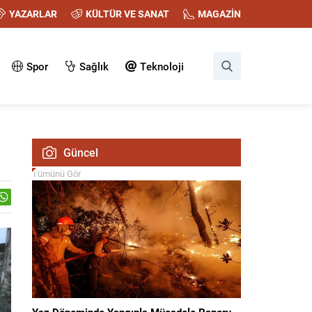
YAZARLAR
KÜLTÜR VE SANAT
MAGAZİN
Spor
Sağlık
Teknoloji
Güncel
Tümünü Gör
Yaz Döneminde Yangınla Mücadele Raporu