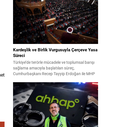
2024 yerel seçimleri ve 4-5 Kasım 2023’teki CHP
38. Olağan Kurultayı sürecine ilişkin iddiaları
kapsıyor. Daha önce Antalya ve İstanbul...
Kardeşlik ve Birlik Vurgusuyla Çerçeve Yasa
Süreci
Türkiye’de terörle mücadele ve toplumsal barışı
sağlama amacıyla başlatılan süreç,
Cumhurbaşkanı Recep Tayyip Erdoğan ile MHP
met
Lideri Devlet Bahçeli’nin ortak girişimleriyle yeni
bir döneme girdi. Yaklaşık iki yıldır devam eden
çalışmaların ardından şimdi sürecin yasal zemini,
12 maddelik bir çerçeve yasa ile şekillendiriliyor.
Bugün komisyonda görüşülecek olan bu yasa
taslağı,...