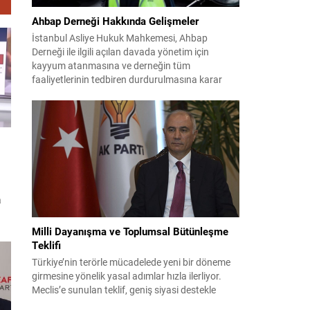
Ahbap Derneği Hakkında Gelişmeler
İstanbul Asliye Hukuk Mahkemesi, Ahbap
Derneği ile ilgili açılan davada yönetim için
kayyum atanmasına ve derneğin tüm
faaliyetlerinin tedbiren durdurulmasına karar
verdi. Daha önce mali denetim amaçlı kayyum
kararı verilmiş olup son adım doğrudan yönetime
ilişkin bir tedbir niteliği taşıyor. İstanbul Emniyet
Müdürlüğü Mali Suçlarla Mücadele Şube
Müdürlüğü ve İstanbul...
a
lif
Milli Dayanışma ve Toplumsal Bütünleşme
Teklifi
Türkiye’nin terörle mücadelede yeni bir döneme
da
girmesine yönelik yasal adımlar hızla ilerliyor.
Meclis’e sunulan teklif, geniş siyasi destekle
birlikte toplumsal barış ve güvenliği