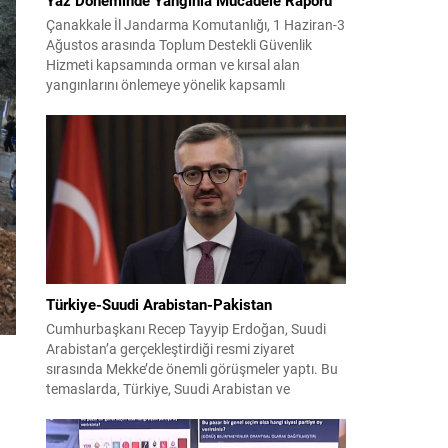
Çanakkale İl Jandarma Komutanlığı, 1 Haziran-3
Ağustos arasında Toplum Destekli Güvenlik
Hizmeti kapsamında orman ve kırsal alan
yangınlarını önlemeye yönelik kapsamlı
bilgilendirme çalışmaları yürüttü. On iki ilçede
görev yapan 178 tim ve 742 personel, sahada
aktif olarak halkı bilinçlendirdi ve denetim
faaliyetleri gerçekleştirdi. Faaliyetler esnasında
bin 315 biçerdöver ve balya...
Türkiye-Suudi Arabistan-Pakistan
Cumhurbaşkanı Recep Tayyip Erdoğan, Suudi
Arabistan’a gerçekleştirdiği resmi ziyaret
sırasında Mekke’de önemli görüşmeler yaptı. Bu
temaslarda, Türkiye, Suudi Arabistan ve
Pakistan arasında savunma alanında yeni bir iş
birliği çerçevesi oluşturuldu. Ziyaretin en somut