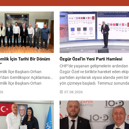
mlik İçin Tarihi Bir Dönüm
Özgür Özel’in Yeni Parti Hamlesi
”
CHP’de yaşanan gelişmelerin ardından
emlik İlçe Başkanı Orhan
Özgür Özel ve birlikte hareket eden ekip
’dan Gemlikspor Açıklaması…
partiden ayrılarak siyasi alanda yeni bir
emlik İlçe Başkanı Orhan
yön çizmeye başladı. Temmuz sonund
 Gemlikspor’un profesyonel
kurulan ve kamuoyunda “Yeni Parti”
26
07.08.2026
fi doğrultusunda başlatılan
olarak anılan oluşum, kısa sürede muha
nma sürecine ilişkin kapsamlı
medyanın gündemine girdi. Kuruluşun
ndirmede bulundu. Gemlik’in
hemen ardından bazı anket sonuçları
na tarihi bir adım atıldığını
kamuoyuna yansıyınca, partinin taban
araduman, sporun yalnızca
karşılık bulduğu iddiaları gündemi...
 kazanılan başarılarla sınırlı