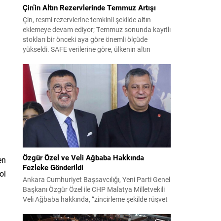
Çin’in Altın Rezervlerinde Temmuz Artışı
Çin, resmi rezervlerine temkinli şekilde altın
eklemeye devam ediyor; Temmuz sonunda kayıtlı
stokları bir önceki aya göre önemli ölçüde
yükseldi. SAFE verilerine göre, ülkenin altın
rezervleri Temmuz’da 640 bin ons artış
göstererek 76.080.000 ons seviyesine ulaştı. Bu
artış, Çin’in aylık alımlarında yıl içinde dikkat
çeken bir yükselişi temsil ediyor. Temmuz...
Özgür Özel ve Veli Ağbaba Hakkında
en
Fezleke Gönderildi
ol
Ankara Cumhuriyet Başsavcılığı, Yeni Parti Genel
Başkanı Özgür Özel ile CHP Malatya Milletvekili
Veli Ağbaba hakkında, “zincirleme şekilde rüşvet
almak” suçlamasıyla düzenlenen fezlekeleri
Adalet Bakanlığı’na sevk etti. Fezlekeler, 31 Mart