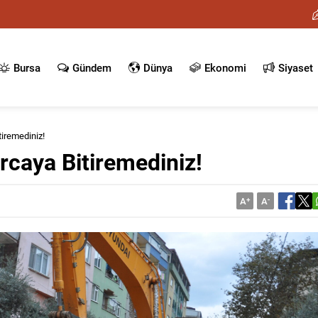
Bursa
Gündem
Dünya
Ekonomi
Siyaset
tiremediniz!
rcaya Bitiremediniz!
A
+
A
-