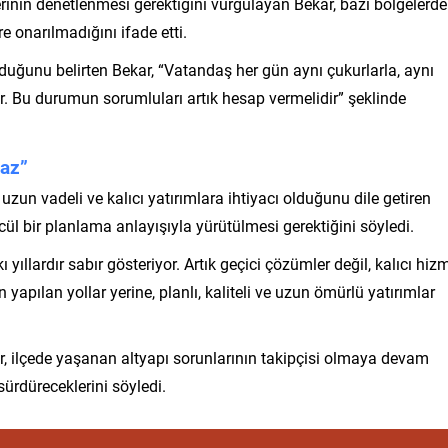
rinin denetlenmesi gerektiğini vurgulayan Bekar, bazı bölgelerde
re onarılmadığını ifade etti.
duğunu belirten Bekar, “Vatandaş her gün aynı çukurlarla, aynı
or. Bu durumun sorumluları artık hesap vermelidir” şeklinde
az”
zun vadeli ve kalıcı yatırımlara ihtiyacı olduğunu dile getiren
cül bir planlama anlayışıyla yürütülmesi gerektiğini söyledi.
yıllardır sabır gösteriyor. Artık geçici çözümler değil, kalıcı hiz
 yapılan yollar yerine, planlı, kaliteli ve uzun ömürlü yatırımlar
, ilçede yaşanan altyapı sorunlarının takipçisi olmaya devam
sürdüreceklerini söyledi.