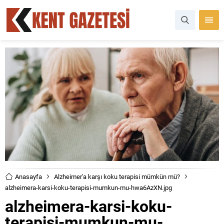
Anasayfa
Alzheimer'a karşı koku terapisi mümkün mü?
alzheimera-karsi-koku-terapisi-mumkun-mu-hwa6AzXN.jpg
alzheimera-karsi-koku-
terapisi-mumkun-mu-