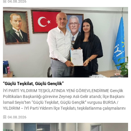
04.08.2026
teşkilatlanma çalışmalarını sürdürürken, Genel...
“Güçlü Teşkilat, Güçlü Gençlik”
İYİ PARTİ YILDIRIM TEŞKİLATINDA YENİ GÖREVLENDİRME Gençlik
Politikaları Başkanlığı görevine Zeynep Aslı Gelir atandı; İlçe Başkanı
İsmail Seyis’ten “Güçlü Teşkilat, Güçlü Gençlik” vurgusu BURSA /
YILDIRIM – İYİ Parti Yıldırım İlçe Teşkilatı, teşkilatlanma çalışmalarını
güçlendirecek yeni bir görevlendirmeyi daha hayata geçirdi. İlçe
04.08.2026
Başkanı İsmail Seyis‘in öncülüğünde yürütülen teşkilatlanma süreci
kapsamında...