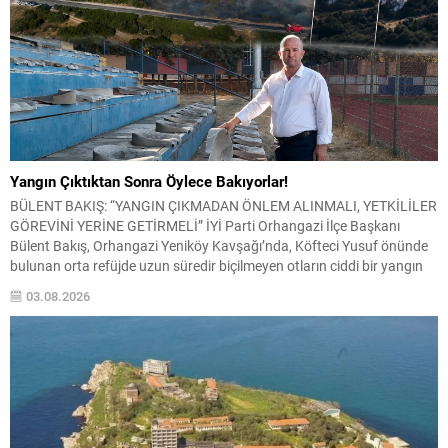
Yangın Çıktıktan Sonra Öylece Bakıyorlar!
BÜLENT BAKIŞ: “YANGIN ÇIKMADAN ÖNLEM ALINMALI, YETKİLİLER
GÖREVİNİ YERİNE GETİRMELİ” İYİ Parti Orhangazi İlçe Başkanı
Bülent Bakış, Orhangazi Yeniköy Kavşağı’nda, Köfteci Yusuf önünde
bulunan orta refüjde uzun süredir biçilmeyen otların ciddi bir yangın
riski oluşturduğunu belirterek yetkililere acil müdahale çağrısında
03.08.2026
bulundu. Bakış, özellikle yaz aylarında hava sıcaklıklarının artması ve
kuru...