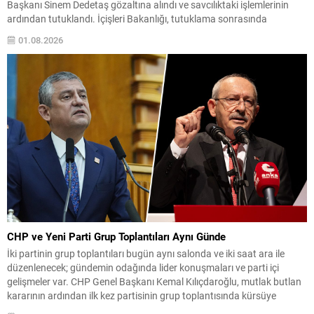
Başkanı Sinem Dedetaş gözaltına alındı ve savcılıktaki işlemlerinin
ardından tutuklandı. İçişleri Bakanlığı, tutuklama sonrasında
Dedetaş’ı geçici olarak görevden uzaklaştırdı. Soruşturma
01.08.2026
kapsamında, ilgililere yönelik “suç işlemek amacıyla örgüt kurma,
rüşvet ve irtikap” iddiaları yer alıyor. Valilikten yapılan açıklamada,
dosyaya ilişkin işlemlerin devam ettiği bilgisi...
CHP ve Yeni Parti Grup Toplantıları Aynı Günde
İki partinin grup toplantıları bugün aynı salonda ve iki saat ara ile
düzenlenecek; gündemin odağında lider konuşmaları ve parti içi
gelişmeler var. CHP Genel Başkanı Kemal Kılıçdaroğlu, mutlak butlan
kararının ardından ilk kez partisinin grup toplantısında kürsüye
çıkacak ve konuşması saat 13.30’da planlandı. Yeni Parti ise