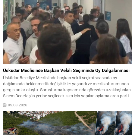
Üsküdar Meclisinde Başkan Vekili Seçiminde Oy Dalgalanması
Üsküdar Belediye Meclisi’nde başkan vekili seçimi sırasında oy
dağılımında beklenmedik değişiklikler yaşandı ve meclis oturumunda
gergin anlar oluştu. Soruşturma kapsamında görevden uzaklaştırılan
Sinem Dedetaş’ın yerine seçilecek isim için yapılan oylamalarda parti
içi dengeler gündemin merkezine oturdu. CHP’nin adayı Sibel Tan
05.08.2026
Çetinkaya ile AK Parti’nin adayı Dündar Ziya Gültekin arasında
geçen...