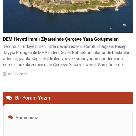
DEM Heyeti İmralı Ziyaretinde Çerçeve Yasa Görüşmeleri
Terörsüz Türkiye süreci hızla devam ediyor. Cumhurbaşkanı Recep
Tayyip Erdoğan ile MHP Lideri Devlet Bahçeli öncülüğünde başlatılan
adımlar, planlandığı şekilde ilerliyor ve kamuoyunun gündeminde
sürecin hukuki zemini olan Çerçeve Yasa yer alıyor. Son günlerde
karşılıklı yapılan açıklamalar yakından izlenirken, süreçle ilgili sıcak bir
02.08.2026
gelişme yaşandı: DEM Parti temsilcilerinden oluşan bir...
Bir Yorum Yazın