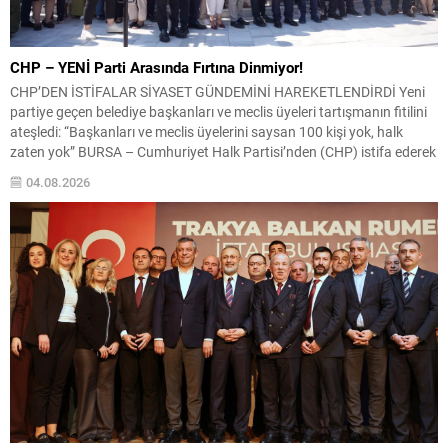
CHP – YENİ Parti Arasında Fırtına Dinmiyor!
CHP’DEN İSTİFALAR SİYASET GÜNDEMİNİ HAREKETLENDİRDİ Yeni
partiye geçen belediye başkanları ve meclis üyeleri tartışmanın fitilini
ateşledi: “Başkanları ve meclis üyelerini saysan 100 kişi yok, halk
zaten yok” BURSA – Cumhuriyet Halk Partisi’nden (CHP) istifa ederek
yeni kurulan siyasi oluşumlara katılan belediye başkanları ve belediye
04.08.2026
meclis üyeleri üzerinden başlayan tartışmalar siyaset...