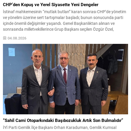
CHP’den Kopuş ve Yerel Siyasette Yeni Dengeler
İstinaf mahkemesinin “mutlak butlan” kararı sonrası CHP’de yönetim
ve yönelim üzerine sert tartışmalar başladı; bunun sonucunda parti
içinde önemli değişimler yaşandı. Genel Başkanlıktan alınan ve
sonrasında milletvekillerince Grup Başkanı seçilen Özgür Özel,
olağanüstü kurultay taleplerinin karşılanmaması üzerine partiden
04.08.2026
ayrılarak Yeni Parti’yi kurdu. Bu gelişme, partinin meclisteki
konumunu etkileyerek ana muhalefet...
“Sahil Cami Otoparkındaki Başıbozukluk Artık Son Bulmalıdır”
İYİ Parti Gemlik İlçe Başkanı Orhan Karaduman, Gemlik Kumsal