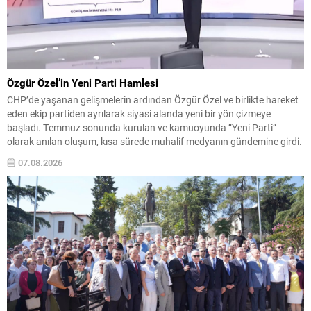
Özgür Özel’in Yeni Parti Hamlesi
CHP’de yaşanan gelişmelerin ardından Özgür Özel ve birlikte hareket
eden ekip partiden ayrılarak siyasi alanda yeni bir yön çizmeye
başladı. Temmuz sonunda kurulan ve kamuoyunda “Yeni Parti”
olarak anılan oluşum, kısa sürede muhalif medyanın gündemine girdi.
Kuruluşun hemen ardından bazı anket sonuçları kamuoyuna
07.08.2026
yansıyınca, partinin tabanda karşılık bulduğu iddiaları gündemi...