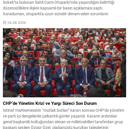
Sokak’ta bulunan Sahil Cami Otoparkı’nda yaşandığını belirttiği
düzensizliklere ilişkin kapsamlı bir basın açıklaması yaptı.
Karaduman, otoparkta uzun süredir devam eden sorunların
vatandaşların günlük yaşamını olumsuz etkilediğini savunarak,
04.08.2026
Gemlik Belediyesi’ni kalıcı çözümler üretmeye davet etti. Gemlik’in en
yoğun bölgelerinden biri olan Kumsal...
CHP’de Yönetim Krizi ve Yargı Süreci Son Durum
İstinaf mahkemesinin “mutlak butlan” kararı sonrası CHP’de yönetim
ve parti içi dengelerde çalkantılı günler yaşandı. Kararın ardından
genel başkanlık koltuğundan alınan ve milletvekilleri tarafından grup
başkanı seçilen Özgür Özel, olağanüstü kurultay taleplerinin