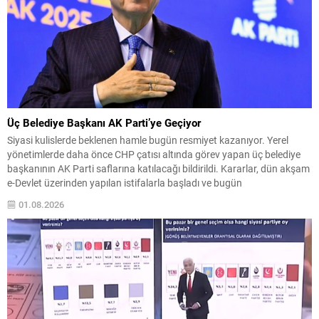
Üç Belediye Başkanı AK Parti’ye Geçiyor
Siyasi kulislerde beklenen hamle bugün resmiyet kazanıyor. Yerel
yönetimlerde daha önce CHP çatısı altında görev yapan üç belediye
başkanının AK Parti saflarına katılacağı bildirildi. Kararlar, dün akşam
e-Devlet üzerinden yapılan istifalarla başladı ve bugün
gerçekleştirilecek törenle kamuoyuna açıklanacak. Katılacak isimler
01.08.2026
ve süreç CHP’den istifa eden Tuzla Belediye Başkanı Eren Ali...