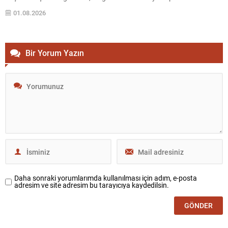
reddedilmesi üzerine CHP’den ayrılarak, 90 milletvekiliyle birlikte Yeni
01.08.2026
Parti’yi kurdu. Bu gelişme TBMM’deki sıralamalar ve partilerin
yerleşimi üzerinde...
Bir Yorum Yazın
Daha sonraki yorumlarımda kullanılması için adım, e-posta
adresim ve site adresim bu tarayıcıya kaydedilsin.