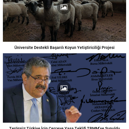
Üniversite Destekli Başarılı Koyun Yetiştiriciliği Projesi
Terörsüz Türkiye İçin Çerçeve Yasa Teklifi TBMM’ye Sunuldu