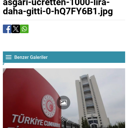
asgari-ucretten-1000-lira-
daha-gitti-0-hQ7FY6B1.jpg
Benzer Galeriler