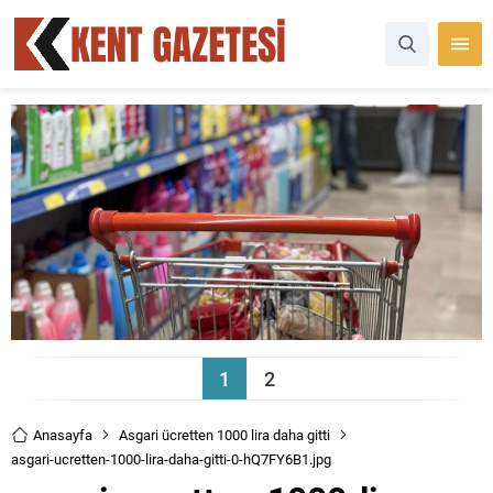
1
2
Anasayfa
Asgari ücretten 1000 lira daha gitti
asgari-ucretten-1000-lira-daha-gitti-0-hQ7FY6B1.jpg