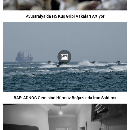
Avustralya’da H5 Kuş Gribi Vakaları Artıyor
BAE: ADNOC Gemisine Hürmüz Boğazı’nda İran Saldırısı