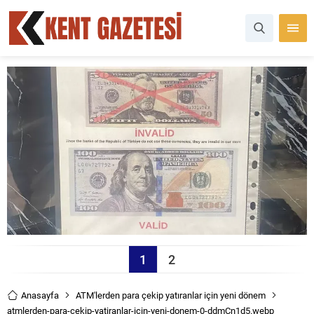
1
2
Anasayfa
ATM'lerden para çekip yatıranlar için yeni dönem
atmlerden-para-cekip-yatiranlar-icin-yeni-donem-0-ddmCn1d5.webp